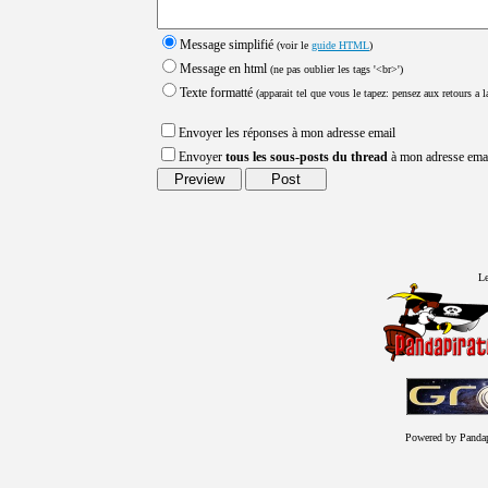
Message simplifié
(voir le
guide HTML
)
Message en html
(ne pas oublier les tags '<br>')
Texte formatté
(apparait tel que vous le tapez: pensez aux retours a la
Envoyer les réponses à mon adresse email
Envoyer
tous les sous-posts du thread
à mon adresse ema
Le
Powered by Panda