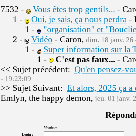
7532 -
Vous êtes trop gentils...
- Car
1 -
Oui, je sais, ça nous perdra
- 
1 -
"organisation" et "Boucli
2 -
Vidéo
- Caron,
dim. 18 janv. 26 
1 -
Super information sur la
1
-
C'est pas faux...
- Car
<< Sujet précédent:
Qu'en pensez-vo
- 19:23:09
>> Sujet Suivant:
Et alors, 2025 ça a
Emlyn, the happy demon,
jeu. 01 janv. 
Répondr
Members :
Login :