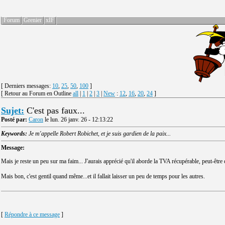
Forum
Grenier
xIF
[ Derniers messages:
10
,
25
,
50
,
100
]
[ Retour au Forum en Outline
all
|
1
|
2
|
3
|
New
:
12
,
16
,
20
,
24
]
Sujet:
C'est pas faux...
Posté par:
Caron
le lun. 26 janv. 26 - 12:13:22
Keywords:
Je m'appelle Robert Robichet, et je suis gardien de la paix...
Message:
Mais je reste un peu sur ma faim... J'aurais apprécié qu'il aborde la TVA récupérable, peut-être 
Mais bon, c'est gentil quand même...et il fallait laisser un peu de temps pour les autres.
[
Répondre à ce message
]