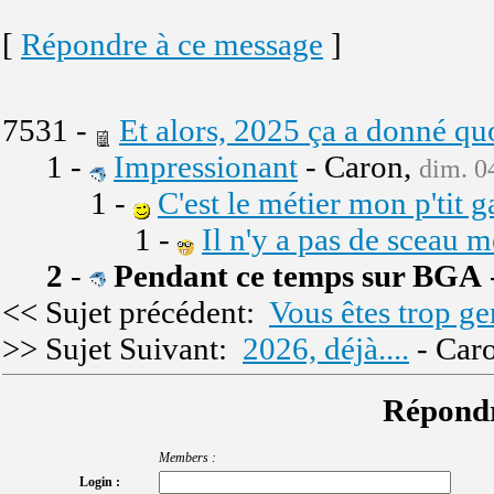
[
Répondre à ce message
]
7531 -
Et alors, 2025 ça a donné quo
1 -
Impressionant
- Caron,
dim. 04
1 -
C'est le métier mon p'tit ga
1 -
Il n'y a pas de sceau m
2
-
Pendant ce temps sur BGA
<< Sujet précédent:
Vous êtes trop gen
>> Sujet Suivant:
2026, déjà....
- Car
Répondr
Members :
Login :