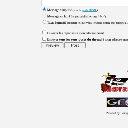
Message simplifié
(voir le
guide HTML
)
Message en html
(ne pas oublier les tags '<br>')
Texte formatté
(apparait tel que vous le tapez: pensez aux retours a la
Envoyer les réponses à mon adresse email
Envoyer
tous les sous-posts du thread
à mon adresse ema
Le
Powered by Panda