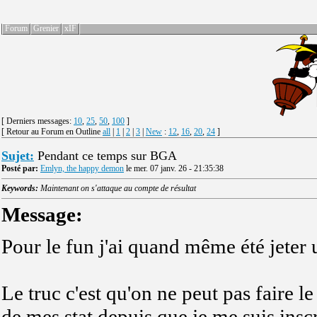
Forum
Grenier
xIF
[ Derniers messages:
10
,
25
,
50
,
100
]
[ Retour au Forum en Outline
all
|
1
|
2
|
3
|
New
:
12
,
16
,
20
,
24
]
Sujet:
Pendant ce temps sur BGA
Posté par:
Emlyn, the happy demon
le mer. 07 janv. 26 - 21:35:38
Keywords:
Maintenant on s'attaque au compte de résultat
Message:
Pour le fun j'ai quand même été jeter 
Le truc c'est qu'on ne peut pas faire le
de mes stat depuis que je me suis inscr