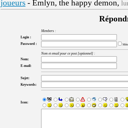
joueurs
- Emlyn, the happy demon,
lu
Répondr
Members :
Login :
Password :
Mém
Nom et email pour ce post [optionnel] :
Nom:
E-mail:
Sujet:
Keywords:
Icon: