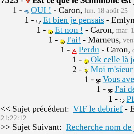
7523
-
Est ce que le Schmilblic est
1 -
OUI !
- Caron,
lun. 18 août 25 -
1 -
Et bien je pensais
- Emlyn
1 -
Et non !
- Caron,
mar. 1
1 -
J'ai!
- Marneus,
ven
1 -
Perdu
- Caron,
1 -
Ok celle là je
2 -
Moi m'sieur
1 -
Vous ave
1 -
J'ai 
1 -
Pf
<< Sujet précédent:
VIF le debrief
- 
21:22:12
>> Sujet Suivant:
Recherche nom de je