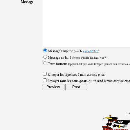
Message:
Message simplifié
(voir le
guide HTML
)
Message en html
(ne pas oublier les tags '<br>')
Texte formatté
(apparait tel que vous le tapez: pensez aux retours a la
Envoyer les réponses à mon adresse email
Envoyer
tous les sous-posts du thread
à mon adresse ema
Le