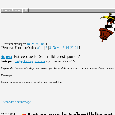
Forum
Grenier
xIF
[ Derniers messages:
10
,
25
,
50
,
100
]
[ Retour au Forum en Outline
all
|
1
|
2
|
3
|
New
:
12
,
16
,
20
,
24
]
Sujet:
Est ce que le Schmilblic est jaune ?
Posté par:
Emlyn, the happy demon
le jeu. 24 juil. 25 - 22:27:18
Keywords:
Lorelei My ship has passed you by And though you promised me to show the way 
Message:
J'attend une réponse avant de faire une proposition.
[
Répondre à ce message
]