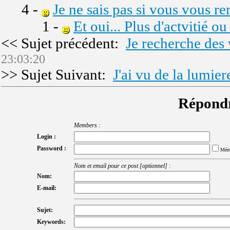
4 -
Je ne sais pas si vous vous r
1 -
Et oui... Plus d'actvitié o
<< Sujet précédent:
Je recherche des 
23:03:20
>> Sujet Suivant:
J'ai vu de la lumiere
Répondr
Members :
Login :
Password :
Mém
Nom et email pour ce post [optionnel] :
Nom:
E-mail:
Sujet:
Keywords: