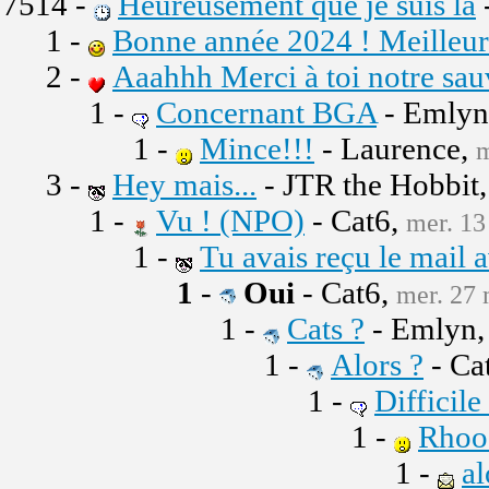
7514 -
Heureusement que je suis là
1 -
Bonne année 2024 ! Meilleurs
2 -
Aaahhh Merci à toi notre sau
1 -
Concernant BGA
- Emlyn
1 -
Mince!!!
- Laurence,
m
3 -
Hey mais...
- JTR the Hobbit,
1 -
Vu ! (NPO)
- Cat6,
mer. 13
1 -
Tu avais reçu le mail a
1
-
Oui
- Cat6,
mer. 27 
1 -
Cats ?
- Emlyn,
1 -
Alors ?
- Ca
1 -
Difficil
1 -
Rhoo
1 -
al