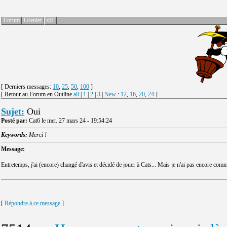
Forum
Grenier
xIF
[ Derniers messages:
10
,
25
,
50
,
100
]
[ Retour au Forum en Outline
all
|
1
|
2
|
3
|
New
:
12
,
16
,
20
,
24
]
Sujet:
Oui
Posté par:
Cat6 le mer. 27 mars 24 - 19:54:24
Keywords:
Merci !
Message:
Entretemps, j'ai (encore) changé d'avis et décidé de jouer à Cats... Mais je n'ai pas encore co
[
Répondre à ce message
]