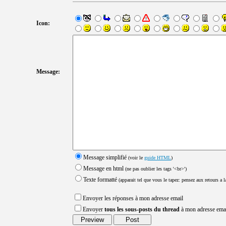
Icon:
Message:
Message simplifié
(voir le
guide HTML
)
Message en html
(ne pas oublier les tags '<br>')
Texte formatté
(apparait tel que vous le tapez: pensez aux retours a la
Envoyer les réponses à mon adresse email
Envoyer
tous les sous-posts du thread
à mon adresse ema