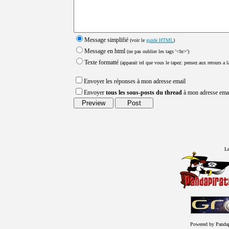
Message simplifié
(voir le
guide HTML
)
Message en html
(ne pas oublier les tags '<br>')
Texte formatté
(apparait tel que vous le tapez: pensez aux retours a la
Envoyer les réponses à mon adresse email
Envoyer
tous les sous-posts du thread
à mon adresse ema
Le
Powered by Panda