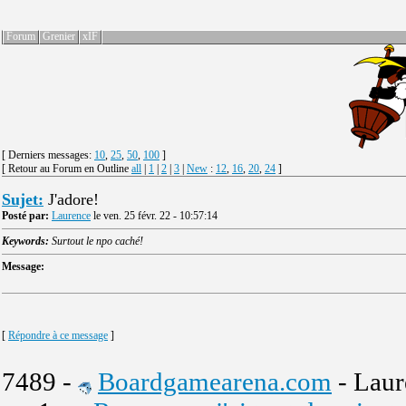
Forum
Grenier
xIF
[ Derniers messages:
10
,
25
,
50
,
100
]
[ Retour au Forum en Outline
all
|
1
|
2
|
3
|
New
:
12
,
16
,
20
,
24
]
Sujet:
J'adore!
Posté par:
Laurence
le ven. 25 févr. 22 - 10:57:14
Keywords:
Surtout le npo caché!
Message:
[
Répondre à ce message
]
7489 -
Boardgamearena.com
- Laur