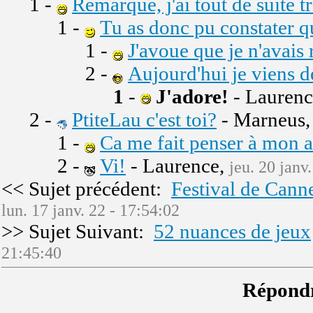
1 -
Remarque, j'ai tout de suite 
1 -
Tu as donc pu constater qu
1 -
J'avoue que je n'avais 
2 -
Aujourd'hui je vien
1
-
J'adore!
- Lauren
2 -
PtiteLau c'est toi?
- Marneus
1 -
Ca me fait penser à mon a
2 -
Vi!
- Laurence,
jeu. 20 janv
<< Sujet précédent:
Festival de Cannes
lun. 17 janv. 22 - 17:54:02
>> Sujet Suivant:
52 nuances de jeux
21:45:40
Répondr