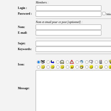
Members :
Login :
Password :
Mém
Nom et email pour ce post [optionnel] :
Nom:
E-mail:
Sujet:
Keywords:
Icon:
Message: