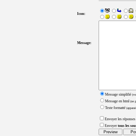
Icon:
Message:
Message simplifié
(vo
Message en html
(ne 
Texte formatté
(apparai
Envoyer les réponses
Envoyer
tous les so