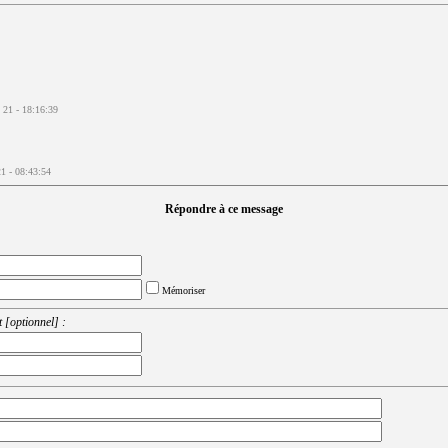
. 21 - 18:16:39
1 - 08:43:54
Répondre à ce message
Mémoriser
 [optionnel] :