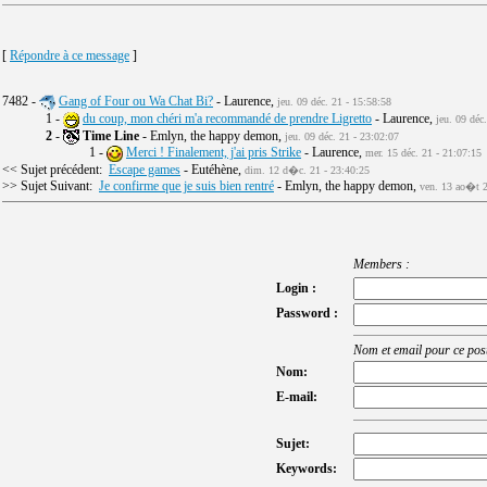
[
Répondre à ce message
]
7482 -
Gang of Four ou Wa Chat Bi?
- Laurence,
jeu. 09 déc. 21 - 15:58:58
1 -
du coup, mon chéri m'a recommandé de prendre Ligretto
- Laurence,
jeu. 09 déc
2
-
Time Line
- Emlyn, the happy demon,
jeu. 09 déc. 21 - 23:02:07
1 -
Merci ! Finalement, j'ai pris Strike
- Laurence,
mer. 15 déc. 21 - 21:07:15
<< Sujet précédent:
Escape games
- Eutéhène,
dim. 12 d�c. 21 - 23:40:25
>> Sujet Suivant:
Je confirme que je suis bien rentré
- Emlyn, the happy demon,
ven. 13 ao�t 2
Members :
Login :
Password :
Nom et email pour ce post
Nom:
E-mail:
Sujet:
Keywords: