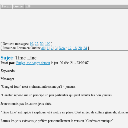
Forum
Grenier
xIF
[ Derniers messages:
10
,
25
,
50
,
100
]
[ Retour au Forum en Outline
all
|
1
|
2
|
3
|
New
:
12
,
16
,
20
,
24
]
Sujet:
Time Line
Posté par:
Emlyn, the happy demon
le jeu. 09 déc. 21 - 23:02:07
Keywords:
Message:
"Gang of four" n'est vraiment intéressant qu'à 4 joueurs.
"Hanabi" repose sur un principe un peu particulier qui peut rebuter les non joueurs.
Je ne connais pas les autres jeux cités.
"Time Line" est rapide à expliquer et à mettre en place. C'est un jeu de culture générale, donc a
Parmis les jeux existants je préfère personnellement la version "Cinéma et musique".