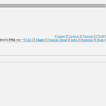
[
Grenier
] [
Archives
] [
S'inscrire
] [
Profil
]
'abord la
FAQ
, svp =>[
FAQ
] [
Charte
] [
Nouveau Thread
] [
Index
] [
Recherche
] [
Modo
]