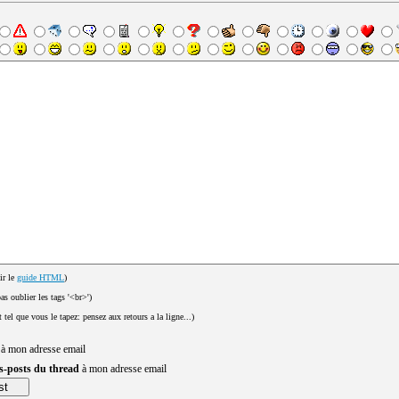
ir le
guide HTML
)
pas oublier les tags '<br>')
t tel que vous le tapez: pensez aux retours a la ligne...)
 à mon adresse email
us-posts du thread
à mon adresse email