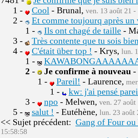
7481 -
Je confirme que je suis bien 
1 -
Cool
- Brunal,
ven. 13 août 21 -
2 -
Et comme toujourq après un 
1 -
Ils ont chagé de taille
- M
3 -
Très contente que tu sois bien
4 -
C'était über top !
- Krys,
lun. 
1 -
KAWABONGAAAAAAAA
2
-
Je confirme à nouveau
-
1 -
Pareil!
- Laurence,
mer
1 -
kw: j'ai pensé pare
3 -
npo
- Melwen,
ven. 27 août
5 -
salut !
- Eutéhène,
lun. 23 août
<< Sujet précédent:
Gang of Four ou
15:58:58