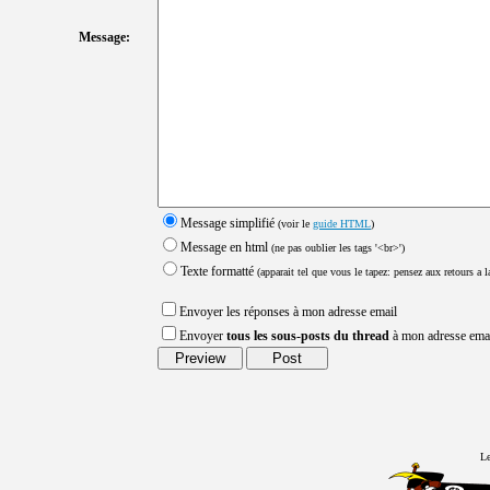
Message:
Message simplifié
(voir le
guide HTML
)
Message en html
(ne pas oublier les tags '<br>')
Texte formatté
(apparait tel que vous le tapez: pensez aux retours a la
Envoyer les réponses à mon adresse email
Envoyer
tous les sous-posts du thread
à mon adresse ema
Le