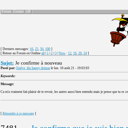
Forum
Grenier
xIF
[ Derniers messages:
10
,
25
,
50
,
100
]
[ Retour au Forum en Outline
all
|
1
|
2
|
3
|
New
:
12
,
16
,
20
,
24
]
Sujet:
Je confirme à nouveau
Posté par:
Emlyn, the happy demon
le lun. 16 août 21 - 19:03:03
Keywords:
Message:
Ca m'a vraiment fait plaisir de te revoir, les autres aussi bien entendu mais je pense que tu es c
[
Répondre à ce message
]