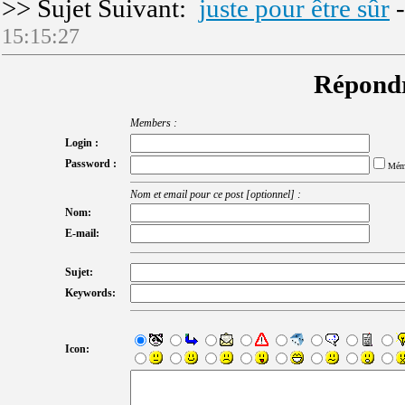
>> Sujet Suivant:
juste pour être sûr
-
15:15:27
Répondr
Members :
Login :
Password :
Mém
Nom et email pour ce post [optionnel] :
Nom:
E-mail:
Sujet:
Keywords:
Icon: