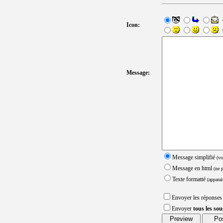
Icon:
Message:
Message simplifié
(vo
Message en html
(ne 
Texte formatté
(apparai
Envoyer les réponses
Envoyer
tous les so