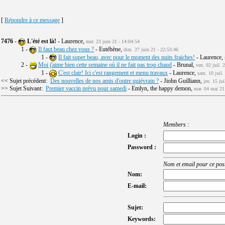
[
Répondre à ce message
]
7476
-
L'été est là!
- Laurence,
mer. 23 juin 21 - 14:04:54
1 -
Il faut beau chez vous ?
- Eutéhène,
dim. 27 juin 21 - 22:53:46
1 -
Il fait super beau, avec pour le moment des nuits fraiches!
- Laurence,
2 -
Moi j'aime bien cette semaine où il ne fait pas trop chaud
- Brunal,
ven. 02 juil. 
1 -
C'est clair! Ici c'est rangement et menu travaux
- Laurence,
sam. 10 juil.
<< Sujet précédent:
Des nouvelles de nos amis d'outre quiévrain ?
- Jiohn Guilliann,
jeu. 15 ju
>> Sujet Suivant:
Premier vaccin prévu pour samedi
- Emlyn, the happy demon,
mar. 04 mai 21
Members :
Login :
Password :
Nom et email pour ce post
Nom:
E-mail:
Sujet:
Keywords: