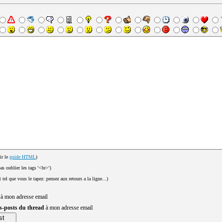
ir le
guide HTML
)
pas oublier les tags '<br>')
t tel que vous le tapez: pensez aux retours a la ligne...)
 à mon adresse email
us-posts du thread
à mon adresse email