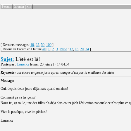
Forum
Grenier
xIF
[ Derniers messages:
10
,
25
,
50
,
100
]
[ Retour au Forum en Outline
all
|
1
|
2
|
3
|
New
:
12
,
16
,
20
,
24
]
Sujet:
L'été est là!
Posté par:
Laurence
le mer. 23 juin 21 - 14:04:54
Keywords:
oui écrire un poste juste après manger n'est pas la meilleure des idées
Message:
Oui, depuis deux jours déjà mais quand on aime!
Comment ça va les gens?
Nous ici, ça roule, une des filles n'a déjà plus cours (ahh l'éducation nationale ce n'est plus ce q
Vive la pastèque, vive les pêches!
Laurence