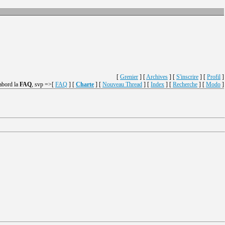
[
Grenier
] [
Archives
] [
S'inscrire
] [
Profil
]
'abord la
FAQ
, svp =>[
FAQ
] [
Charte
] [
Nouveau Thread
] [
Index
] [
Recherche
] [
Modo
]