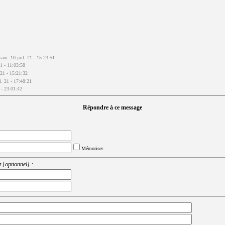
sam. 10 juil. 21 - 15:23:51
21 - 11:03:58
 21 - 15:21:32
il. 21 - 17:48:21
 - 23:01:42
Répondre à ce message
Mémoriser
 [optionnel] :