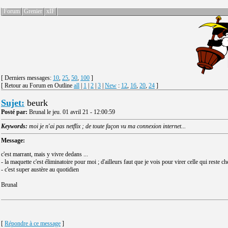
Forum
Grenier
xIF
[ Derniers messages:
10
,
25
,
50
,
100
]
[ Retour au Forum en Outline
all
|
1
|
2
|
3
|
New
:
12
,
16
,
20
,
24
]
Sujet:
beurk
Posté par:
Brunal le jeu. 01 avril 21 - 12:00:59
Keywords:
moi je n'ai pas netflix ; de toute façon vu ma connexion internet...
Message:
c'est marrant, mais y vivre dedans ...
- la maquette c'est éliminatoire pour moi ; d'ailleurs faut que je vois pour virer celle qui reste c
- c'est super austère au quotidien
Brunal
[
Répondre à ce message
]