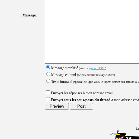
Message:
Message simplifié
(voir le
guide HTML
)
Message en html
(ne pas oublier les tags '<br>')
Texte formatté
(apparait tel que vous le tapez: pensez aux retours a la
Envoyer les réponses à mon adresse email
Envoyer
tous les sous-posts du thread
à mon adresse ema
Le