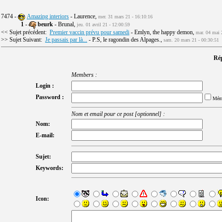
7474 -
Amazing interiors
- Laurence,
mer. 31 mars 21 - 16:10:16
1
-
beurk
- Brunal,
jeu. 01 avril 21 - 12:00:59
<< Sujet précédent:
Premier vaccin prévu pour samedi
- Emlyn, the happy demon,
mar. 04 mai 
>> Sujet Suivant:
Je passais par là...
- P.S, le ragondin des Alpages.,
sam. 20 mars 21 - 00:30:51
Rép
Members :
Login :
Password :
Mém
Nom et email pour ce post [optionnel] :
Nom:
E-mail:
Sujet:
Keywords:
Icon: