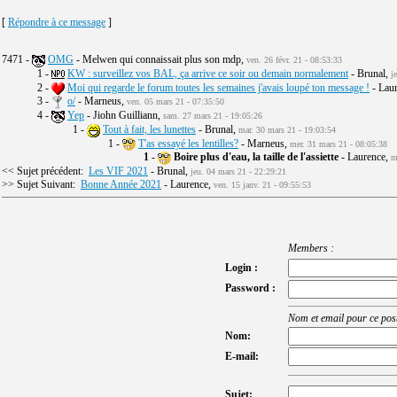
[
Répondre à ce message
]
7471 -
OMG
- Melwen qui connaissait plus son mdp,
ven. 26 févr. 21 - 08:53:33
1 -
KW : surveillez vos BAL, ça arrive ce soir ou demain normalement
- Brunal,
j
2 -
Moi qui regarde le forum toutes les semaines j'avais loupé ton message !
- Lau
3 -
o/
- Marneus,
ven. 05 mars 21 - 07:35:50
4 -
Yep
- Jiohn Guilliann,
sam. 27 mars 21 - 19:05:26
1 -
Tout à fait, les lunettes
- Brunal,
mar. 30 mars 21 - 19:03:54
1 -
T'as essayé les lentilles?
- Marneus,
mer. 31 mars 21 - 08:05:38
1
-
Boire plus d'eau, la taille de l'assiette
- Laurence,
m
<< Sujet précédent:
Les VIF 2021
- Brunal,
jeu. 04 mars 21 - 22:29:21
>> Sujet Suivant:
Bonne Année 2021
- Laurence,
ven. 15 janv. 21 - 09:55:53
Members :
Login :
Password :
Nom et email pour ce post
Nom:
E-mail:
Sujet: