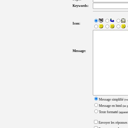
Keywords:
Icon:
Message:
Message simplifié
(vo
Message en html
(ne 
Texte formatté
(apparai
Envoyer les réponses