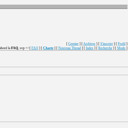
[
Grenier
] [
Archives
] [
S'inscrire
] [
Profil
]
'abord la
FAQ
, svp =>[
FAQ
] [
Charte
] [
Nouveau Thread
] [
Index
] [
Recherche
] [
Modo
]