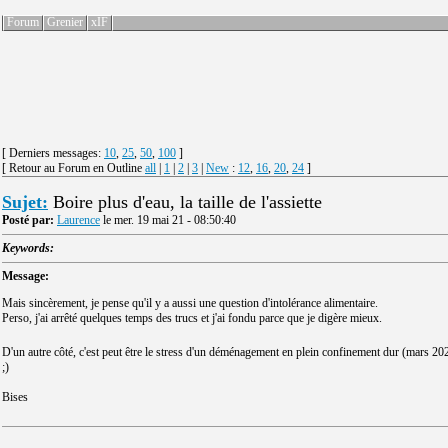
Forum
Grenier
xIF
[ Derniers messages:
10
,
25
,
50
,
100
]
[ Retour au Forum en Outline
all
|
1
|
2
|
3
|
New
:
12
,
16
,
20
,
24
]
Sujet:
Boire plus d'eau, la taille de l'assiette
Posté par:
Laurence
le mer. 19 mai 21 - 08:50:40
Keywords:
Message:
Mais sincèrement, je pense qu'il y a aussi une question d'intolérance alimentaire.
Perso, j'ai arrêté quelques temps des trucs et j'ai fondu parce que je digère mieux.
D'un autre côté, c'est peut être le stress d'un déménagement en plein confinement dur (mars 202
;)
Bises