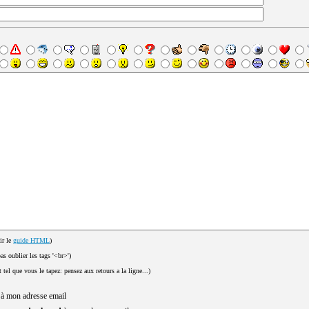
ir le
guide HTML
)
pas oublier les tags '<br>')
t tel que vous le tapez: pensez aux retours a la ligne...)
 à mon adresse email