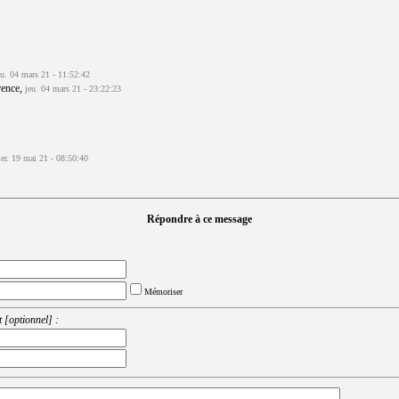
eu. 04 mars 21 - 11:52:42
rence,
jeu. 04 mars 21 - 23:22:23
er. 19 mai 21 - 08:50:40
Répondre à ce message
Mémoriser
 [optionnel] :