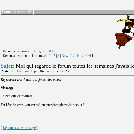
Forum
Grenier
xIF
[ Derniers messages:
10
,
25
,
50
,
100
]
[ Retour au Forum en Outline
all
|
1
|
2
|
3
|
New
:
12
,
16
,
20
,
24
]
Sujet:
Moi qui regarde le forum toutes les semaines j'avais l
Posté par:
Laurence
le jeu. 04 mars 21 - 23:22:23
Keywords:
Des frites, des frites, des frites!
Message:
Eh ben que de niouzes!
J'ai hâte de vous voir cet été, en attendant pleins de bisous !
[
Répondre à ce message
]