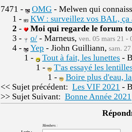
7471 -
OMG
- Melwen qui connaiss
1 -
KW : surveillez vos BAL, ça
2
-
Moi qui regarde le forum to
3 -
o/
- Marneus,
ven. 05 mars 21 - 
4 -
Yep
- Jiohn Guilliann,
sam. 27
1 -
Tout à fait, les lunettes
- B
1 -
T'as essayé les lentille
1 -
Boire plus d'eau, la 
<< Sujet précédent:
Les VIF 2021
- B
>> Sujet Suivant:
Bonne Année 2021
Répondr
Members :
Login :