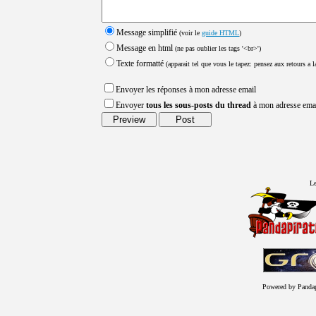
Message simplifié
(voir le
guide HTML
)
Message en html
(ne pas oublier les tags '<br>')
Texte formatté
(apparait tel que vous le tapez: pensez aux retours a la
Envoyer les réponses à mon adresse email
Envoyer
tous les sous-posts du thread
à mon adresse ema
Le
Powered by Panda