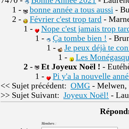
7470 -
Bonne Année 2021
- Lauren
1 -
bonne année a tous aussi
- Bu
2 -
Février c'est trop tard
- Marn
1 -
Nope c'est jamais trop tar
1 -
Ça tombe bien !
- Bru
1 -
Je peux déjà te con
1 -
Les Monégasques
2
-
Et Joyeux Noël !
- Eutéh
1 -
Pi y'a la nouvelle anné
<< Sujet précédent:
OMG
- Melwen,
>> Sujet Suivant:
Joyeux Noël!
- Lau
Répondr
Members :