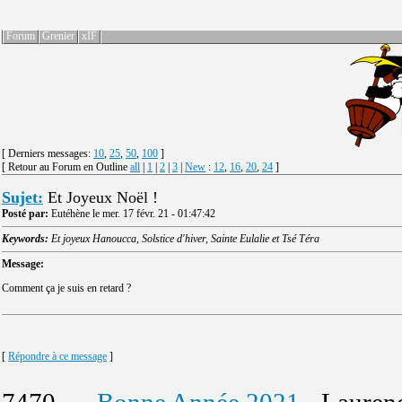
Forum
Grenier
xIF
[ Derniers messages:
10
,
25
,
50
,
100
]
[ Retour au Forum en Outline
all
|
1
|
2
|
3
|
New
:
12
,
16
,
20
,
24
]
Sujet:
Et Joyeux Noël !
Posté par:
Eutéhène le mer. 17 févr. 21 - 01:47:42
Keywords:
Et joyeux Hanoucca, Solstice d'hiver, Sainte Eulalie et Tsé Téra
Message:
Comment ça je suis en retard ?
[
Répondre à ce message
]