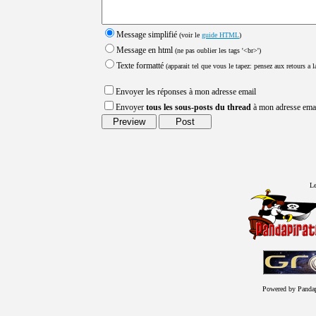
Message simplifié
(voir le
guide HTML
)
Message en html
(ne pas oublier les tags '<br>')
Texte formatté
(apparait tel que vous le tapez: pensez aux retours a la
Envoyer les réponses à mon adresse email
Envoyer
tous les sous-posts du thread
à mon adresse ema
Le
Powered by Panda