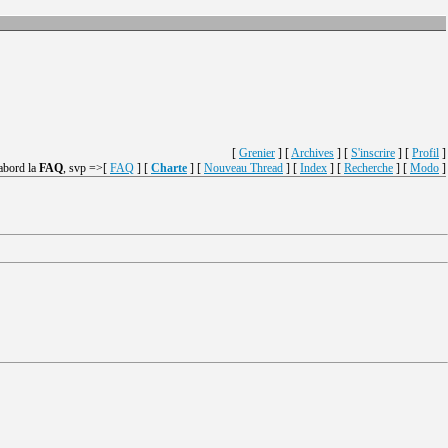
[
Grenier
] [
Archives
] [
S'inscrire
] [
Profil
]
'abord la
FAQ
, svp =>[
FAQ
] [
Charte
] [
Nouveau Thread
] [
Index
] [
Recherche
] [
Modo
]