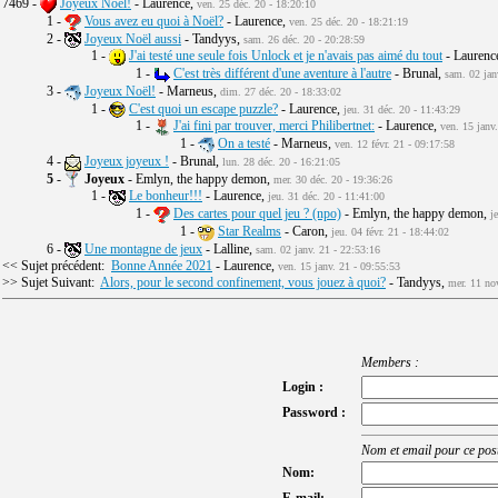
7469 -
Joyeux Noël!
- Laurence,
ven. 25 déc. 20 - 18:20:10
1 -
Vous avez eu quoi à Noël?
- Laurence,
ven. 25 déc. 20 - 18:21:19
2 -
Joyeux Noël aussi
- Tandyys,
sam. 26 déc. 20 - 20:28:59
1 -
J'ai testé une seule fois Unlock et je n'avais pas aimé du tout
- Laurenc
1 -
C'est très différent d'une aventure à l'autre
- Brunal,
sam. 02 jan
3 -
Joyeux Noël!
- Marneus,
dim. 27 déc. 20 - 18:33:02
1 -
C'est quoi un escape puzzle?
- Laurence,
jeu. 31 déc. 20 - 11:43:29
1 -
J'ai fini par trouver, merci Philibertnet:
- Laurence,
ven. 15 janv
1 -
On a testé
- Marneus,
ven. 12 févr. 21 - 09:17:58
4 -
Joyeux joyeux !
- Brunal,
lun. 28 déc. 20 - 16:21:05
5
-
Joyeux
- Emlyn, the happy demon,
mer. 30 déc. 20 - 19:36:26
1 -
Le bonheur!!!
- Laurence,
jeu. 31 déc. 20 - 11:41:00
1 -
Des cartes pour quel jeu ? (npo)
- Emlyn, the happy demon,
j
1 -
Star Realms
- Caron,
jeu. 04 févr. 21 - 18:44:02
6 -
Une montagne de jeux
- Lalline,
sam. 02 janv. 21 - 22:53:16
<< Sujet précédent:
Bonne Année 2021
- Laurence,
ven. 15 janv. 21 - 09:55:53
>> Sujet Suivant:
Alors, pour le second confinement, vous jouez à quoi?
- Tandyys,
mer. 11 no
Members :
Login :
Password :
Nom et email pour ce post
Nom: