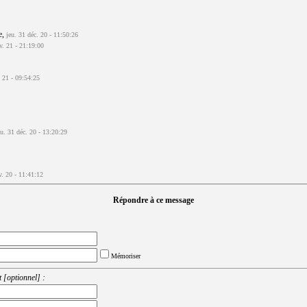
e,
jeu. 31 déc. 20 - 11:50:26
v. 21 - 21:19:00
. 21 - 09:54:25
eu. 31 déc. 20 - 13:20:29
v. 20 - 11:41:12
Répondre à ce message
Mémoriser
 [optionnel] :