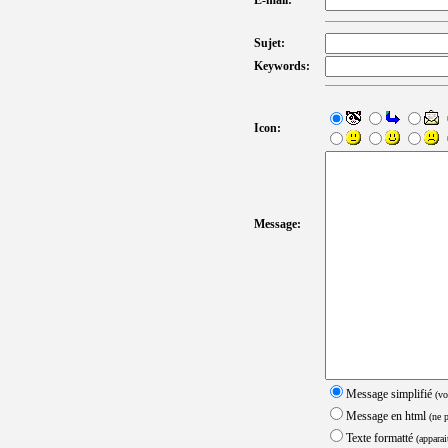
E-mail:
Sujet:
Keywords:
Icon:
Message:
Message simplifié
(vo
Message en html
(ne 
Texte formatté
(apparai