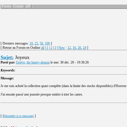
Forum
Grenier
xIF
[ Derniers messages:
10
,
25
,
50
,
100
]
[ Retour au Forum en Outline
all
|
1
|
2
|
3
|
New
:
12
,
16
,
20
,
24
]
Sujet:
Joyeux
Posté par:
Emlyn, the happy demon
le mer. 30 déc. 20 - 19:36:26
Keywords:
Message:
Je me suis acheté la collection quasi complète (dans la limite des stocks disponibles) d'Horre
J'ai ensuite passé une journée presque entière à trier les cartes.
[
Répondre à ce message
]