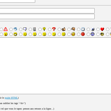
ir le
guide HTML
)
pas oublier les tags '<br>')
t tel que vous le tapez: pensez aux retours a la ligne...)