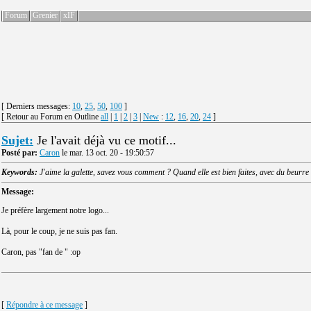
Forum
Grenier
xIF
[ Derniers messages:
10
,
25
,
50
,
100
]
[ Retour au Forum en Outline
all
|
1
|
2
|
3
|
New
:
12
,
16
,
20
,
24
]
Sujet:
Je l'avait déjà vu ce motif...
Posté par:
Caron
le mar. 13 oct. 20 - 19:50:57
Keywords:
J'aime la galette, savez vous comment ? Quand elle est bien faites, avec du beurre
Message:
Je préfère largement notre logo...
Là, pour le coup, je ne suis pas fan.
Caron, pas "fan de " :op
[
Répondre à ce message
]