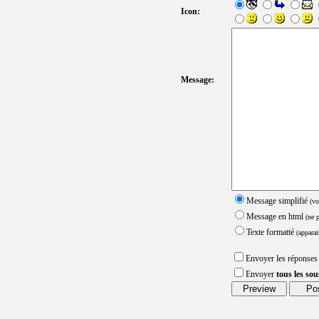
Icon:
Message:
Message simplifié
(vo
Message en html
(ne 
Texte formatté
(apparai
Envoyer les réponses
Envoyer
tous les so