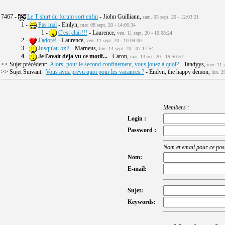
7467 -
Le T shirt du forum sort enfin
- Jiohn Guilliann,
sam. 05 sept. 20 - 12:03:21
1 -
Pas mal
- Emlyn,
mar. 08 sept. 20 - 14:06:34
1 -
C'est clair!!!
- Laurence,
ven. 11 sept. 20 - 10:08:24
2 -
J'adore!
- Laurence,
ven. 11 sept. 20 - 10:09:00
3 -
Jusqu'au 5xl!
- Marneus,
lun. 14 sept. 20 - 07:17:54
4
-
Je l'avait déjà vu ce motif...
- Caron,
mar. 13 oct. 20 - 19:50:57
<< Sujet précédent:
Alors, pour le second confinement, vous jouez à quoi?
- Tandyys,
mer. 11 
>> Sujet Suivant:
Vous avez prévu quoi pour les vacances ?
- Emlyn, the happy demon,
lun. 2
Members :
Login :
Password :
Nom et email pour ce post
Nom:
E-mail:
Sujet:
Keywords: