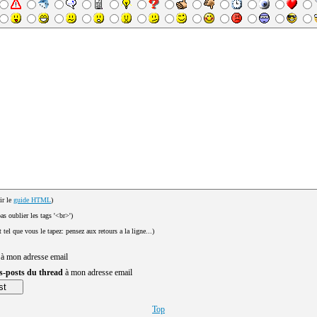
ir le
guide HTML
)
pas oublier les tags '<br>')
t tel que vous le tapez: pensez aux retours a la ligne...)
 à mon adresse email
us-posts du thread
à mon adresse email
Top