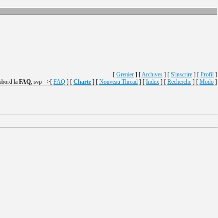
[
Grenier
] [
Archives
] [
S'inscrire
] [
Profil
]
'abord la
FAQ
, svp =>[
FAQ
] [
Charte
] [
Nouveau Thread
] [
Index
] [
Recherche
] [
Modo
]