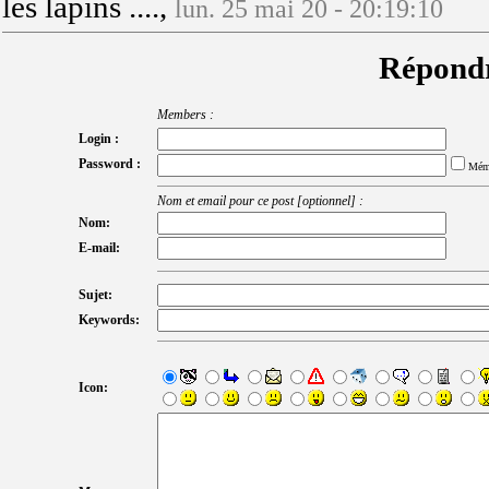
les lapins ....,
lun. 25 mai 20 - 20:19:10
Répondr
Members :
Login :
Password :
Mém
Nom et email pour ce post [optionnel] :
Nom:
E-mail:
Sujet:
Keywords:
Icon: