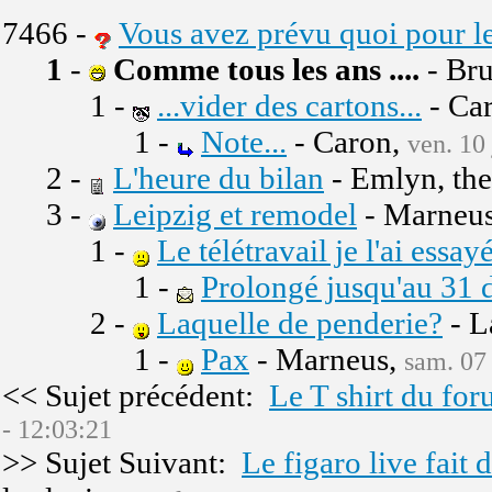
7466 -
Vous avez prévu quoi pour l
1
-
Comme tous les ans ....
- Bru
1 -
...vider des cartons...
- Ca
1 -
Note...
- Caron,
ven. 10 
2 -
L'heure du bilan
- Emlyn, th
3 -
Leipzig et remodel
- Marneu
1 -
Le télétravail je l'ai ess
1 -
Prolongé jusqu'au 31
2 -
Laquelle de penderie?
- L
1 -
Pax
- Marneus,
sam. 07 
<< Sujet précédent:
Le T shirt du for
- 12:03:21
>> Sujet Suivant:
Le figaro live fait d