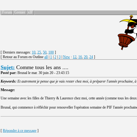
Forum
Grenier
xIF
[ Derniers messages:
10
,
25
,
50
,
100
]
[ Retour au Forum en Outline
all
|
1
|
2
|
3
|
New
:
12
,
16
,
20
,
24
]
Sujet:
Comme tous les ans ....
Posté par:
Brunal le mar. 30 juin 20 - 23:43:15
Keywords:
Et autrement je pense que je vais rester chez moi, à préparer l'année prochaine, à
Message:
Une semaine avec les filles de Thierry & Laurence chez moi, cette année (comme tous les deux 
Brunal, qui commence à réfléchir pour renouveller l'opération semaine de PIF l'année prochain
[
Répondre à ce message
]