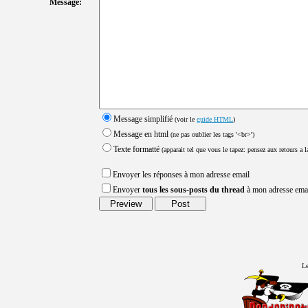
Message:
Message simplifié
(voir le
guide HTML
)
Message en html
(ne pas oublier les tags '<br>')
Texte formatté
(apparait tel que vous le tapez: pensez aux retours a la
Envoyer les réponses à mon adresse email
Envoyer
tous les sous-posts du thread
à mon adresse ema
Le