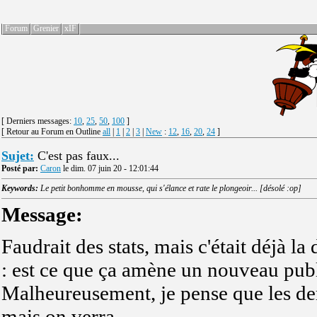
Forum
Grenier
xIF
[ Derniers messages:
10
,
25
,
50
,
100
]
[ Retour au Forum en Outline
all
|
1
|
2
|
3
|
New
:
12
,
16
,
20
,
24
]
Sujet:
C'est pas faux...
Posté par:
Caron
le dim. 07 juin 20 - 12:01:44
Keywords:
Le petit bonhomme en mousse, qui s'élance et rate le plongeoir... [désolé :op]
Message:
Faudrait des stats, mais c'était déjà la
: est ce que ça amène un nouveau publi
Malheureusement, je pense que les der
mais on verra.