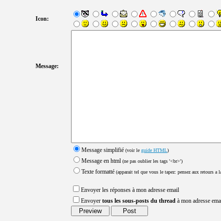
Icon:
Message:
Message simplifié
(voir le
guide HTML
)
Message en html
(ne pas oublier les tags '<br>')
Texte formatté
(apparait tel que vous le tapez: pensez aux retours a la
Envoyer les réponses à mon adresse email
Envoyer
tous les sous-posts du thread
à mon adresse ema