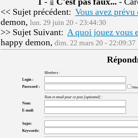
1
-
C'est pas faux...
- Car
<< Sujet précédent:
Vous avez prévu 
demon,
lun. 29 juin 20 - 23:44:30
>> Sujet Suivant:
A quoi jouez vous 
happy demon,
dim. 22 mars 20 - 22:09:37
Répondr
Members :
Login :
Password :
Mém
Nom et email pour ce post [optionnel] :
Nom:
E-mail:
Sujet:
Keywords: