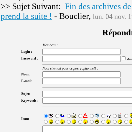
>> Sujet Suivant:
Fin des archives de
prend la suite !
- Bouclier,
lun. 04 nov. 
Répondr
Members :
Login :
Password :
Mém
Nom et email pour ce post [optionnel] :
Nom:
E-mail:
Sujet:
Keywords:
Icon: