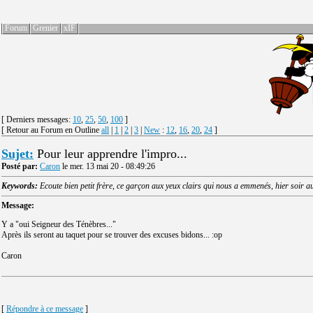
Forum
Grenier
xIF
[ Derniers messages:
10
,
25
,
50
,
100
]
[ Retour au Forum en Outline
all
|
1
|
2
|
3
|
New
:
12
,
16
,
20
,
24
]
Sujet:
Pour leur apprendre l'impro...
Posté par:
Caron
le mer. 13 mai 20 - 08:49:26
Keywords:
Ecoute bien petit frère, ce garçon aux yeux clairs qui nous a emmenés, hier soir a
Message:
Y a "oui Seigneur des Ténèbres..."
Après ils seront au taquet pour se trouver des excuses bidons... :op
Caron
[
Répondre à ce message
]