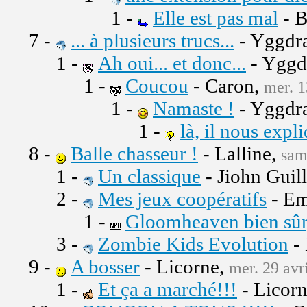
1 -
Elle est pas mal
- B
7 -
... à plusieurs trucs...
- Yggdra
1 -
Ah oui... et donc...
- Yggd
1 -
Coucou
- Caron,
mer. 1
1 -
Namaste !
- Yggdra
1 -
là, il nous expl
8 -
Balle chasseur !
- Lalline,
sam
1 -
Un classique
- Jiohn Guil
2 -
Mes jeux coopératifs
- Em
1 -
Gloomheaven bien sûr,
3 -
Zombie Kids Evolution
-
9 -
A bosser
- Licorne,
mer. 29 avr
1 -
Et ça a marché!!!
- Licor