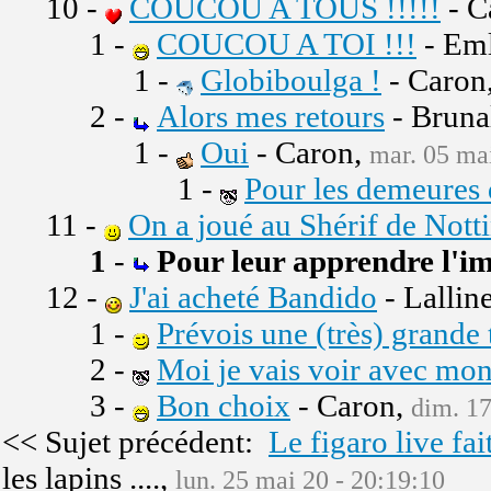
10 -
COUCOU A TOUS !!!!!
- C
1 -
COUCOU A TOI !!!
- Eml
1 -
Globiboulga !
- Caron
2 -
Alors mes retours
- Bruna
1 -
Oui
- Caron,
mar. 05 mai
1 -
Pour les demeures 
11 -
On a joué au Shérif de Nott
1
-
Pour leur apprendre l'im
12 -
J'ai acheté Bandido
- Lallin
1 -
Prévois une (très) grande 
2 -
Moi je vais voir avec mon
3 -
Bon choix
- Caron,
dim. 17
<< Sujet précédent:
Le figaro live fai
les lapins ....,
lun. 25 mai 20 - 20:19:10