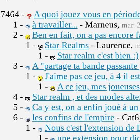
7464 -
A quoi jouez vous en périod
1 -
à travailler...
- Marneus,
mar. 
2 -
Ben en fait, on a pas encore fa
1 -
Star Realms
- Laurence,
m
1 -
Star realm c'est bien :)
3 -
A "partage ta bande passante
1 -
J'aime pas ce jeu, à 4 il 
1 -
A ce jeu, mes joueuses 
4 -
Star realm , et des modes alt
5 -
Ca y est, on a enfin joué à un
6 -
les confins de l'empire
- Cat6
1 -
Nous c'est l'extension de 
1 -
une extension pour dic