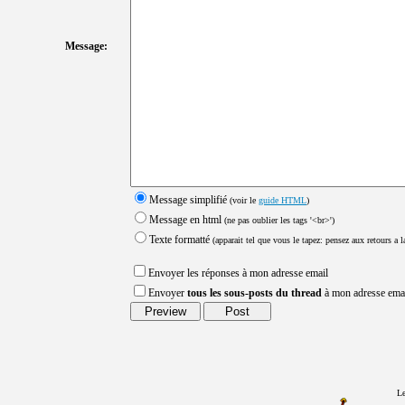
Message:
Message simplifié
(voir le
guide HTML
)
Message en html
(ne pas oublier les tags '<br>')
Texte formatté
(apparait tel que vous le tapez: pensez aux retours a la
Envoyer les réponses à mon adresse email
Envoyer
tous les sous-posts du thread
à mon adresse ema
Le