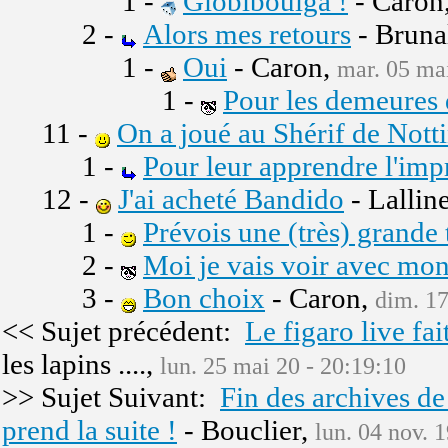
1 -
Globiboulga !
- Caron
2 -
Alors mes retours
- Bruna
1 -
Oui
- Caron,
mar. 05 mai
1 -
Pour les demeures 
11 -
On a joué au Shérif de Nott
1 -
Pour leur apprendre l'impr
12 -
J'ai acheté Bandido
- Lallin
1 -
Prévois une (très) grande 
2 -
Moi je vais voir avec mon
3 -
Bon choix
- Caron,
dim. 17
<< Sujet précédent:
Le figaro live fai
les lapins ....,
lun. 25 mai 20 - 20:19:10
>> Sujet Suivant:
Fin des archives de
prend la suite !
- Bouclier,
lun. 04 nov. 