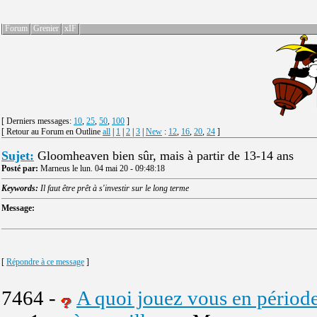
Forum
Grenier
xIF
[ Derniers messages:
10
,
25
,
50
,
100
]
[ Retour au Forum en Outline
all
|
1
|
2
|
3
|
New
:
12
,
16
,
20
,
24
]
Sujet:
Gloomheaven bien sûr, mais à partir de 13-14 ans
Posté par:
Marneus le lun. 04 mai 20 - 09:48:18
Keywords:
Il faut être prêt à s'investir sur le long terme
Message:
[
Répondre à ce message
]
7464 -
A quoi jouez vous en périod