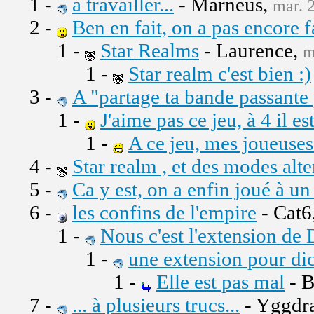
1 -
à travailler...
- Marneus,
mar. 
2 -
Ben en fait, on a pas encore fa
1 -
Star Realms
- Laurence,
m
1 -
Star realm c'est bien :)
3 -
A "partage ta bande passante
1 -
J'aime pas ce jeu, à 4 il 
1 -
A ce jeu, mes joueuses 
4 -
Star realm , et des modes alt
5 -
Ca y est, on a enfin joué à un
6 -
les confins de l'empire
- Cat6
1 -
Nous c'est l'extension de 
1 -
une extension pour dic
1 -
Elle est pas mal
- B
7 -
... à plusieurs trucs...
- Yggdra