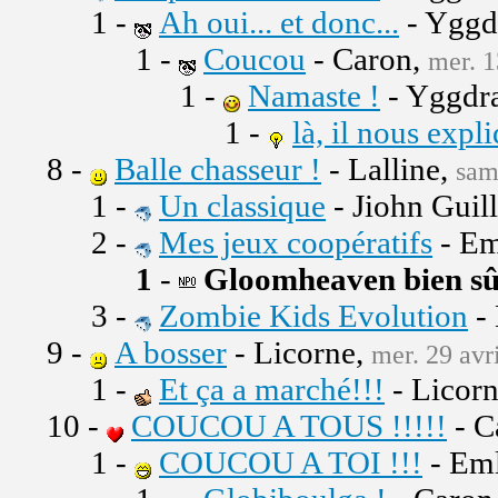
1 -
Ah oui... et donc...
- Yggd
1 -
Coucou
- Caron,
mer. 1
1 -
Namaste !
- Yggdra
1 -
là, il nous expl
8 -
Balle chasseur !
- Lalline,
sam
1 -
Un classique
- Jiohn Guil
2 -
Mes jeux coopératifs
- Em
1
-
Gloomheaven bien sûr
3 -
Zombie Kids Evolution
-
9 -
A bosser
- Licorne,
mer. 29 avr
1 -
Et ça a marché!!!
- Licor
10 -
COUCOU A TOUS !!!!!
- C
1 -
COUCOU A TOI !!!
- Eml