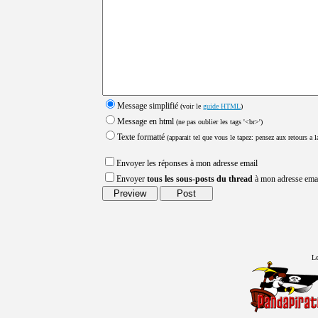
Message simplifié
(voir le
guide HTML
)
Message en html
(ne pas oublier les tags '<br>')
Texte formatté
(apparait tel que vous le tapez: pensez aux retours a la
Envoyer les réponses à mon adresse email
Envoyer
tous les sous-posts du thread
à mon adresse ema
Le