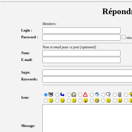
Répondr
Members :
Login :
Password :
Mém
Nom et email pour ce post [optionnel] :
Nom:
E-mail:
Sujet:
Keywords:
Icon:
Message: