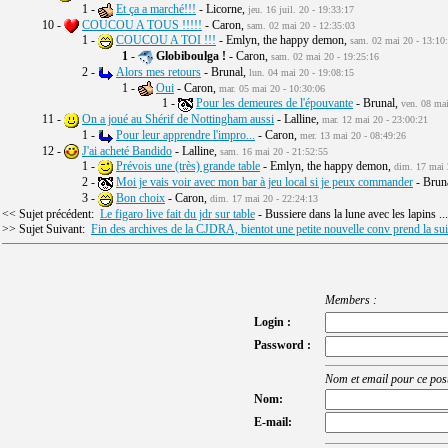
1 -
Et ça a marché!!!
- Licorne,
jeu. 16 juil. 20 - 19:33:17
10 -
COUCOU A TOUS !!!!!
- Caron,
sam. 02 mai 20 - 12:35:03
1 -
COUCOU A TOI !!!
- Emlyn, the happy demon,
sam. 02 mai 20 - 13:10
1
-
Globiboulga !
- Caron,
sam. 02 mai 20 - 19:25:16
2 -
Alors mes retours
- Brunal,
lun. 04 mai 20 - 19:08:15
1 -
Oui
- Caron,
mar. 05 mai 20 - 10:30:06
1 -
Pour les demeures de l'épouvante
- Brunal,
ven. 08 mai
11 -
On a joué au Shérif de Nottingham aussi
- Lalline,
mar. 12 mai 20 - 23:00:21
1 -
Pour leur apprendre l'impro...
- Caron,
mer. 13 mai 20 - 08:49:26
12 -
J'ai acheté Bandido
- Lalline,
sam. 16 mai 20 - 21:52:55
1 -
Prévois une (très) grande table
- Emlyn, the happy demon,
dim. 17 mai 
2 -
Moi je vais voir avec mon bar à jeu local si je peux commander
- Brun
3 -
Bon choix
- Caron,
dim. 17 mai 20 - 22:24:13
<< Sujet précédent:
Le figaro live fait du jdr sur table
- Bussiere dans la lune avec les lapins ..
>> Sujet Suivant:
Fin des archives de la CJDRA, bientot une petite nouvelle conv prend la sui
Members :
Login :
Password :
Nom et email pour ce post
Nom:
E-mail: