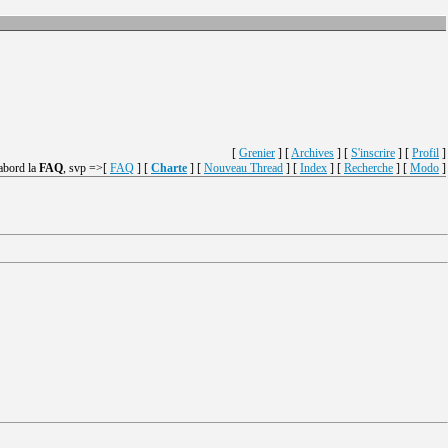
[
Grenier
] [
Archives
] [
S'inscrire
] [
Profil
]
'abord la
FAQ
, svp =>[
FAQ
] [
Charte
] [
Nouveau Thread
] [
Index
] [
Recherche
] [
Modo
]