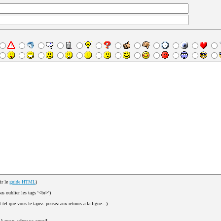
ir le
guide HTML
)
pas oublier les tags '<br>')
t tel que vous le tapez: pensez aux retours a la ligne...)