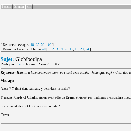
Forum
Grenier
xIF
[ Derniers messages:
10
,
25
,
50
,
100
]
[ Retour au Forum en Outline
all
|
1
|
2
|
3
|
New
:
12
,
16
,
20
,
24
]
Sujet:
Globiboulga !
Posté par:
Caron
le sam. 02 mai 20 - 19:25:16
Keywords:
Hum, il a l'air drolement bon votre café cette année... Mais quel café ? C'est du ri
Message:
Alors ? Y tient dans la main, y tient dans la main ?
Y a aussi Cards of Cthulhu qu'on avait offert à Brunal et qu'est pas mal mais il en parlera mieu
Et comment ils vont les kikinous mutants ?
Caron