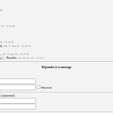
:09
 20 - 16:14:08
20 - 19:45:41
al,
dim. 17 mai 20 - 21:50:42
..,
lun. 25 mai 20 - 20:19:10
te !
- Bouclier,
lun. 04 nov. 19 - 11:31:17
Répondre à ce message
Mémoriser
 [optionnel] :