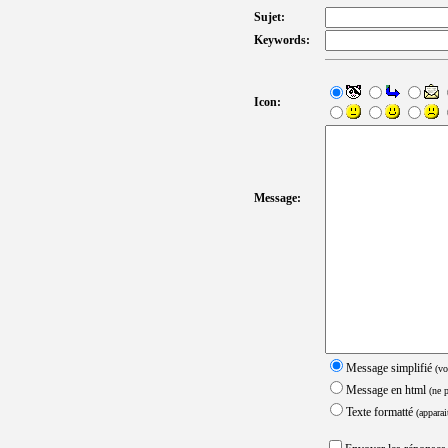
Sujet:
Keywords:
Icon:
Message:
Message simplifié
(vo
Message en html
(ne 
Texte formatté
(apparai