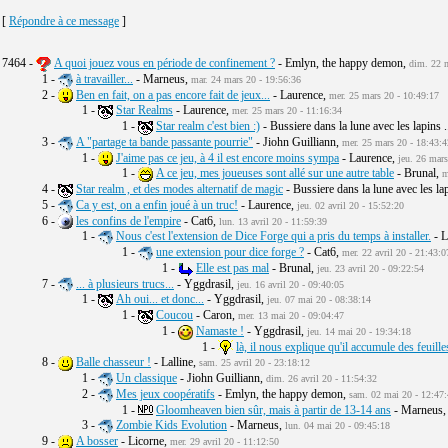
[
Répondre à ce message
]
7464 -
A quoi jouez vous en période de confinement ?
- Emlyn, the happy demon,
dim. 22 m
1 -
à travailler...
- Marneus,
mar. 24 mars 20 - 19:56:36
2 -
Ben en fait, on a pas encore fait de jeux...
- Laurence,
mer. 25 mars 20 - 10:49:17
1 -
Star Realms
- Laurence,
mer. 25 mars 20 - 11:16:34
1 -
Star realm c'est bien :)
- Bussiere dans la lune avec les lapins .
3 -
A "partage ta bande passante pourrie"
- Jiohn Guilliann,
mer. 25 mars 20 - 18:43:4
1 -
J'aime pas ce jeu, à 4 il est encore moins sympa
- Laurence,
jeu. 26 mars
1 -
A ce jeu, mes joueuses sont allé sur une autre table
- Brunal,
m
4 -
Star realm , et des modes alternatif de magic
- Bussiere dans la lune avec les lap
5 -
Ca y est, on a enfin joué à un truc!
- Laurence,
jeu. 02 avril 20 - 15:52:20
6 -
les confins de l'empire
- Cat6,
lun. 13 avril 20 - 11:59:39
1 -
Nous c'est l'extension de Dice Forge qui a pris du temps à installer.
- L
1 -
une extension pour dice forge ?
- Cat6,
mer. 22 avril 20 - 21:43:0
1 -
Elle est pas mal
- Brunal,
jeu. 23 avril 20 - 09:22:54
7 -
... à plusieurs trucs...
- Yggdrasil,
jeu. 16 avril 20 - 09:40:05
1 -
Ah oui... et donc...
- Yggdrasil,
jeu. 07 mai 20 - 08:38:14
1 -
Coucou
- Caron,
mer. 13 mai 20 - 09:04:47
1 -
Namaste !
- Yggdrasil,
jeu. 14 mai 20 - 19:34:18
1 -
là, il nous explique qu'il accumule des feuille
8 -
Balle chasseur !
- Lalline,
sam. 25 avril 20 - 23:18:12
1 -
Un classique
- Jiohn Guilliann,
dim. 26 avril 20 - 11:54:32
2 -
Mes jeux coopératifs
- Emlyn, the happy demon,
sam. 02 mai 20 - 12:47
1 -
Gloomheaven bien sûr, mais à partir de 13-14 ans
- Marneus
3 -
Zombie Kids Evolution
- Marneus,
lun. 04 mai 20 - 09:45:18
9 -
A bosser
- Licorne,
mer. 29 avril 20 - 11:12:50