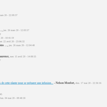
ars 20 - 22:09:37
...,
jeu. 26 mars 20 - 12:03:57
2
 20 - 10:41:19
er. 22 avril 20 - 23:06:32
ins ....,
jeu. 26 mars 20 - 12:04:48
aurence,
mer. 15 avril 20 - 14:08:55
7
s de cette plante pour se préparer une infusion...
- Nelson Monfort,
dim. 17 mai 20 - 22:36:16
:45
,
lun. 04 mai 20 - 09:48:18