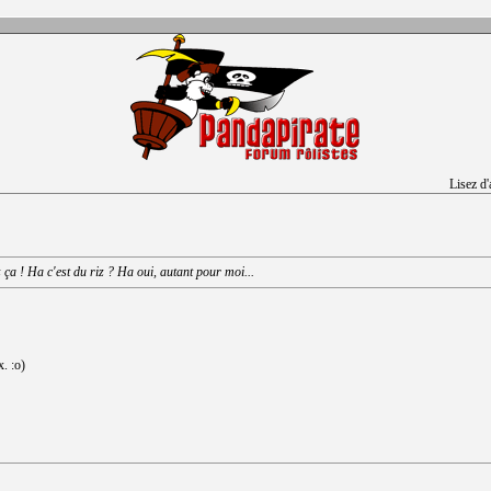
Lisez d
z ça ! Ha c'est du riz ? Ha oui, autant pour moi...
x. :o)