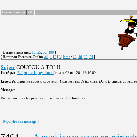
Forum
Grenier
xIF
[ Derniers messages:
10
,
25
,
50
,
100
]
[ Retour au Forum en Outline
all
|
1
|
2
|
3
|
New
:
12
,
16
,
20
,
24
]
Sujet:
COUCOU A TOI !!!
Posté par:
Emlyn, the happy demon
le sam. 02 mai 20 - 13:10:09
Keywords:
Dans les cages d’ascenseur, Dans les rues de les villes, Dans la cuisine au beurre
Message:
Rien à ajouter, c'était juste pour faire avancer le schmilblick.
[
Répondre à ce message
]