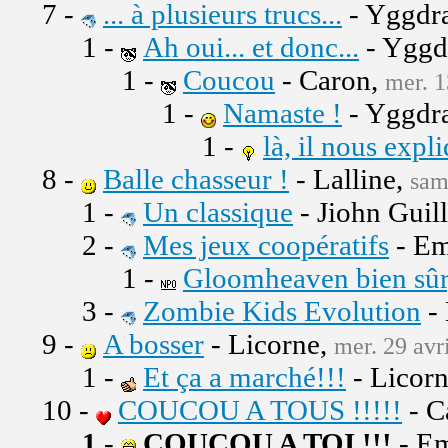
7 -
... à plusieurs trucs...
- Yggdra
1 -
Ah oui... et donc...
- Yggd
1 -
Coucou
- Caron,
mer. 1
1 -
Namaste !
- Yggdra
1 -
là, il nous expl
8 -
Balle chasseur !
- Lalline,
sam
1 -
Un classique
- Jiohn Guil
2 -
Mes jeux coopératifs
- Em
1 -
Gloomheaven bien sûr,
3 -
Zombie Kids Evolution
-
9 -
A bosser
- Licorne,
mer. 29 avr
1 -
Et ça a marché!!!
- Licor
10 -
COUCOU A TOUS !!!!!
- C
1
-
COUCOU A TOI !!!
- Em