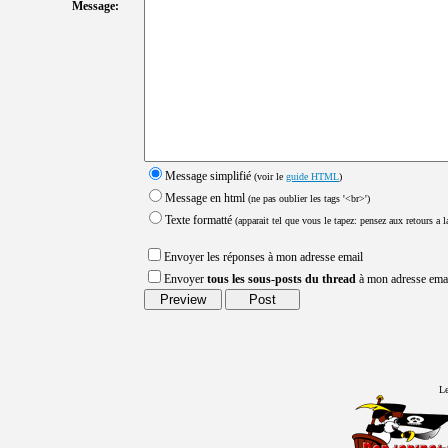
Message:
Message simplifié
(voir le
guide HTML
)
Message en html
(ne pas oublier les tags '<br>')
Texte formatté
(apparait tel que vous le tapez: pensez aux retours a la
Envoyer les réponses à mon adresse email
Envoyer
tous les sous-posts du thread
à mon adresse ema
Le