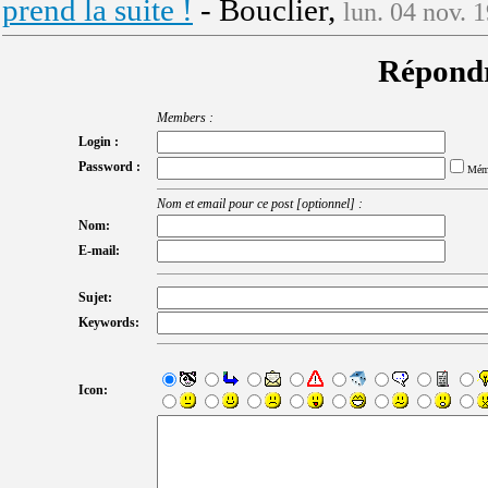
prend la suite !
- Bouclier,
lun. 04 nov. 
Répondr
Members :
Login :
Password :
Mém
Nom et email pour ce post [optionnel] :
Nom:
E-mail:
Sujet:
Keywords:
Icon: