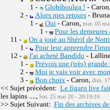
1 -
Globiboulga !
- Caron
2 -
Alors mes retours
- Bruna
1 -
Oui
- Caron,
mar. 05 mai
1 -
Pour les demeures 
11 -
On a joué au Shérif de Nott
1 -
Pour leur apprendre l'impr
12 -
J'ai acheté Bandido
- Lallin
1 -
Prévois une (très) grande 
2 -
Moi je vais voir avec mon
3 -
Bon choix
- Caron,
dim. 17
<< Sujet précédent:
Le figaro live fai
les lapins ....,
lun. 25 mai 20 - 20:19:10
>> Sujet Suivant:
Fin des archives de