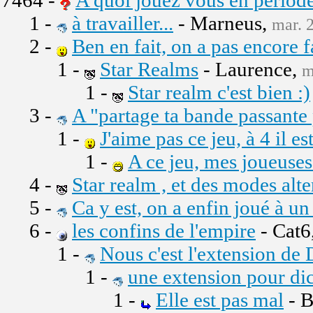
7464 -
A quoi jouez vous en périod
1 -
à travailler...
- Marneus,
mar. 
2 -
Ben en fait, on a pas encore fa
1 -
Star Realms
- Laurence,
m
1 -
Star realm c'est bien :)
3 -
A "partage ta bande passante
1 -
J'aime pas ce jeu, à 4 il 
1 -
A ce jeu, mes joueuses 
4 -
Star realm , et des modes alt
5 -
Ca y est, on a enfin joué à un
6 -
les confins de l'empire
- Cat6
1 -
Nous c'est l'extension de 
1 -
une extension pour dic
1 -
Elle est pas mal
- B