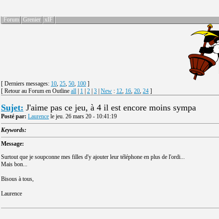
Forum
Grenier
xIF
[ Derniers messages:
10
,
25
,
50
,
100
]
[ Retour au Forum en Outline
all
|
1
|
2
|
3
|
New
:
12
,
16
,
20
,
24
]
Sujet:
J'aime pas ce jeu, à 4 il est encore moins sympa
Posté par:
Laurence
le jeu. 26 mars 20 - 10:41:19
Keywords:
Message:
Surtout que je soupconne mes filles d'y ajouter leur téléphone en plus de l'ordi...
Mais bon...
Bisous à tous,
Laurence