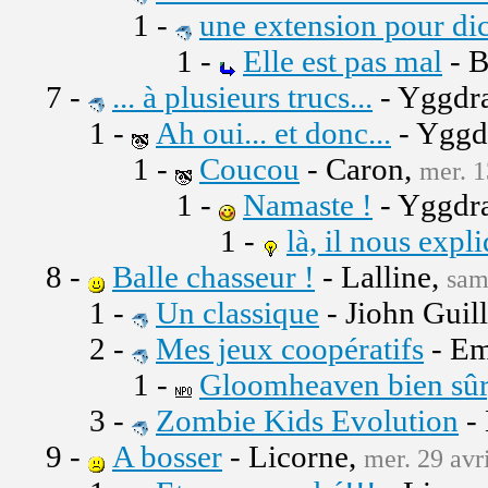
1 -
une extension pour dic
1 -
Elle est pas mal
- B
7 -
... à plusieurs trucs...
- Yggdra
1 -
Ah oui... et donc...
- Yggd
1 -
Coucou
- Caron,
mer. 1
1 -
Namaste !
- Yggdra
1 -
là, il nous expl
8 -
Balle chasseur !
- Lalline,
sam
1 -
Un classique
- Jiohn Guil
2 -
Mes jeux coopératifs
- Em
1 -
Gloomheaven bien sûr,
3 -
Zombie Kids Evolution
-
9 -
A bosser
- Licorne,
mer. 29 avr