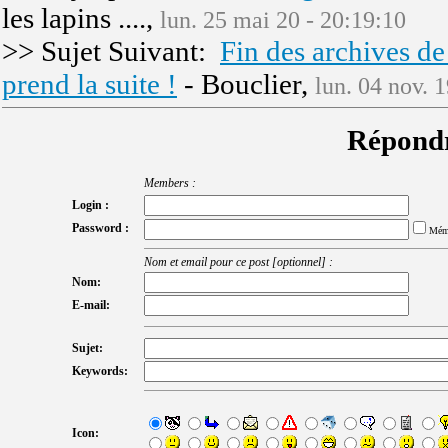
les lapins ....,
lun. 25 mai 20 - 20:19:10
>> Sujet Suivant:
Fin des archives de
prend la suite !
- Bouclier,
lun. 04 nov. 
Répondr
Members :
Login :
Password :
Mém
Nom et email pour ce post [optionnel] :
Nom:
E-mail:
Sujet:
Keywords:
Icon: