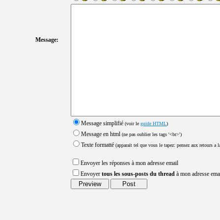
Message:
Message simplifié
(voir le
guide HTML
)
Message en html
(ne pas oublier les tags '<br>')
Texte formatté
(apparait tel que vous le tapez: pensez aux retours a la
Envoyer les réponses à mon adresse email
Envoyer
tous les sous-posts du thread
à mon adresse ema