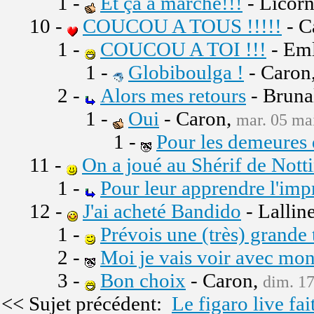
1 -
Et ça a marché!!!
- Licor
10 -
COUCOU A TOUS !!!!!
- C
1 -
COUCOU A TOI !!!
- Eml
1 -
Globiboulga !
- Caron
2 -
Alors mes retours
- Bruna
1 -
Oui
- Caron,
mar. 05 mai
1 -
Pour les demeures 
11 -
On a joué au Shérif de Nott
1 -
Pour leur apprendre l'impr
12 -
J'ai acheté Bandido
- Lallin
1 -
Prévois une (très) grande 
2 -
Moi je vais voir avec mon
3 -
Bon choix
- Caron,
dim. 17
<< Sujet précédent:
Le figaro live fai