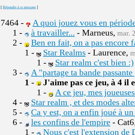
[
Répondre à ce message
]
7464 -
A quoi jouez vous en périod
1 -
à travailler...
- Marneus,
mar. 
2 -
Ben en fait, on a pas encore fa
1 -
Star Realms
- Laurence,
m
1 -
Star realm c'est bien :)
3 -
A "partage ta bande passante
1
-
J'aime pas ce jeu, à 4 il
1 -
A ce jeu, mes joueuses 
4 -
Star realm , et des modes alt
5 -
Ca y est, on a enfin joué à un
6 -
les confins de l'empire
- Cat6
1 -
Nous c'est l'extension de 