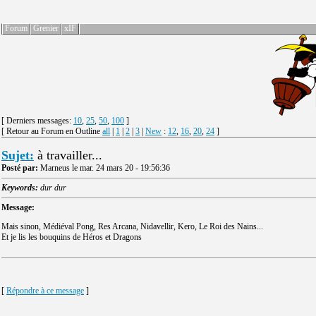
Forum
Grenier
xIF
[ Derniers messages:
10
,
25
,
50
,
100
]
[ Retour au Forum en Outline
all
|
1
|
2
|
3
|
New
:
12
,
16
,
20
,
24
]
Sujet:
à travailler...
Posté par:
Marneus le mar. 24 mars 20 - 19:56:36
Keywords:
dur dur
Message:
Mais sinon, Médiéval Pong, Res Arcana, Nidavellir, Kero, Le Roi des Nains...
Et je lis les bouquins de Héros et Dragons
[
Répondre à ce message
]