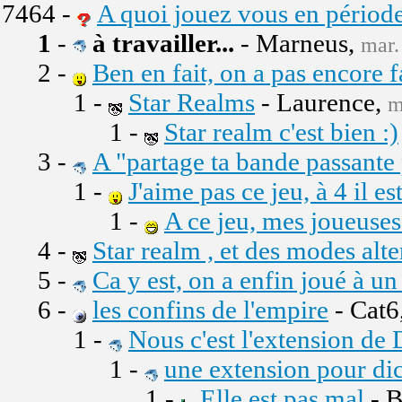
7464 -
A quoi jouez vous en périod
1
-
à travailler...
- Marneus,
mar.
2 -
Ben en fait, on a pas encore fa
1 -
Star Realms
- Laurence,
m
1 -
Star realm c'est bien :)
3 -
A "partage ta bande passante
1 -
J'aime pas ce jeu, à 4 il 
1 -
A ce jeu, mes joueuses 
4 -
Star realm , et des modes alt
5 -
Ca y est, on a enfin joué à un
6 -
les confins de l'empire
- Cat6
1 -
Nous c'est l'extension de 
1 -
une extension pour dic
1 -
Elle est pas mal
- B