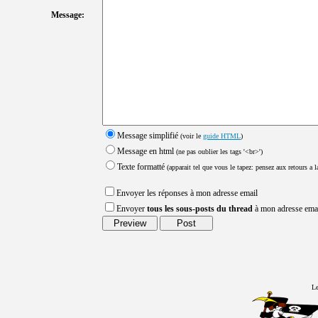
Message:
Message simplifié
(voir le
guide HTML
)
Message en html
(ne pas oublier les tags '<br>')
Texte formatté
(apparait tel que vous le tapez: pensez aux retours a la
Envoyer les réponses à mon adresse email
Envoyer
tous les sous-posts du thread
à mon adresse ema
Le