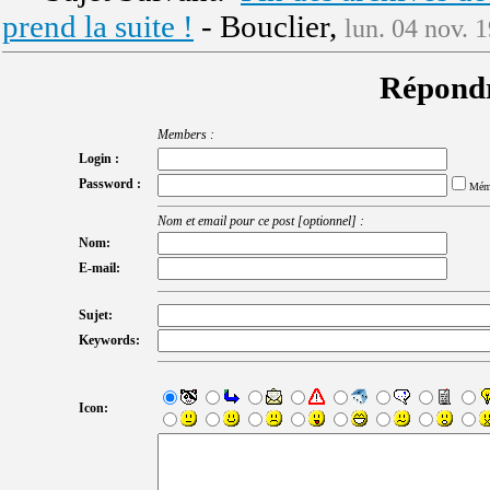
prend la suite !
- Bouclier,
lun. 04 nov. 
Répondr
Members :
Login :
Password :
Mém
Nom et email pour ce post [optionnel] :
Nom:
E-mail:
Sujet:
Keywords:
Icon: