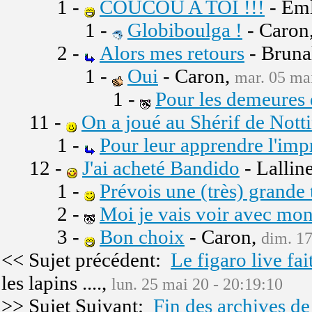
1 -
COUCOU A TOI !!!
- Eml
1 -
Globiboulga !
- Caron
2 -
Alors mes retours
- Bruna
1 -
Oui
- Caron,
mar. 05 mai
1 -
Pour les demeures 
11 -
On a joué au Shérif de Nott
1 -
Pour leur apprendre l'impr
12 -
J'ai acheté Bandido
- Lallin
1 -
Prévois une (très) grande 
2 -
Moi je vais voir avec mon
3 -
Bon choix
- Caron,
dim. 17
<< Sujet précédent:
Le figaro live fai
les lapins ....,
lun. 25 mai 20 - 20:19:10
>> Sujet Suivant:
Fin des archives de