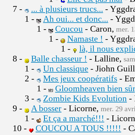
7 -
... à plusieurs trucs...
- Yggdra
1 -
Ah oui... et donc...
- Yggd
1 -
Coucou
- Caron,
mer. 1
1 -
Namaste !
- Yggdra
1 -
là, il nous expl
8 -
Balle chasseur !
- Lalline,
sam
1 -
Un classique
- Jiohn Guil
2 -
Mes jeux coopératifs
- Em
1 -
Gloomheaven bien sûr,
3 -
Zombie Kids Evolution
-
9 -
A bosser
- Licorne,
mer. 29 avr
1 -
Et ça a marché!!!
- Licor
10 -
COUCOU A TOUS !!!!!
- C