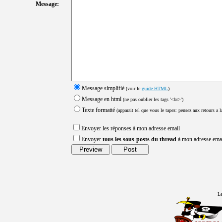
Message:
Message simplifié
(voir le
guide HTML
)
Message en html
(ne pas oublier les tags '<br>')
Texte formatté
(apparait tel que vous le tapez: pensez aux retours a la
Envoyer les réponses à mon adresse email
Envoyer
tous les sous-posts du thread
à mon adresse ema
Le