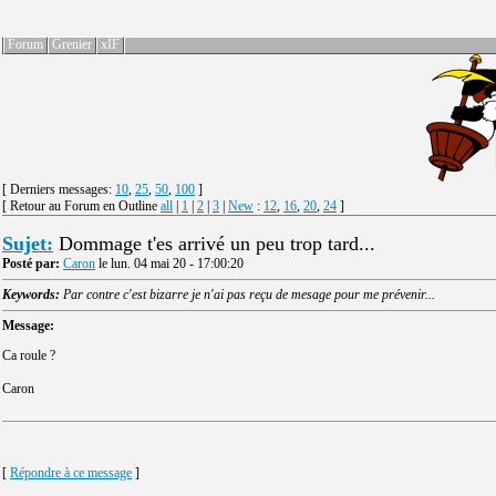
Forum
Grenier
xIF
[ Derniers messages:
10
,
25
,
50
,
100
]
[ Retour au Forum en Outline
all
|
1
|
2
|
3
|
New
:
12
,
16
,
20
,
24
]
Sujet:
Dommage t'es arrivé un peu trop tard...
Posté par:
Caron
le lun. 04 mai 20 - 17:00:20
Keywords:
Par contre c'est bizarre je n'ai pas reçu de mesage pour me prévenir...
Message:
Ca roule ?
Caron
[
Répondre à ce message
]