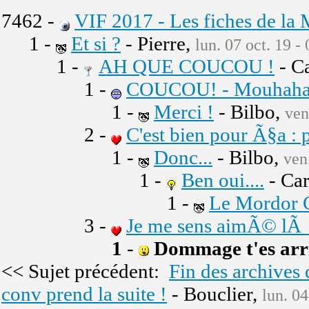
7462 -
VIF 2017 - Les fiches de la 
1 -
Et si ?
- Pierre,
lun. 07 oct. 19 -
1 -
AH QUE COUCOU !
- C
1 -
COUCOU! - Mouhaha
1 -
Merci !
- Bilbo,
ven
2 -
C'est bien pour Ã§a : 
1 -
Donc...
- Bilbo,
ven
1 -
Ben oui....
- Ca
1 -
Le Mordor C
3 -
Je me sens aimÃ© lÃ
1
-
Dommage t'es arri
<< Sujet précédent:
Fin des archives 
conv prend la suite !
- Bouclier,
lun. 04