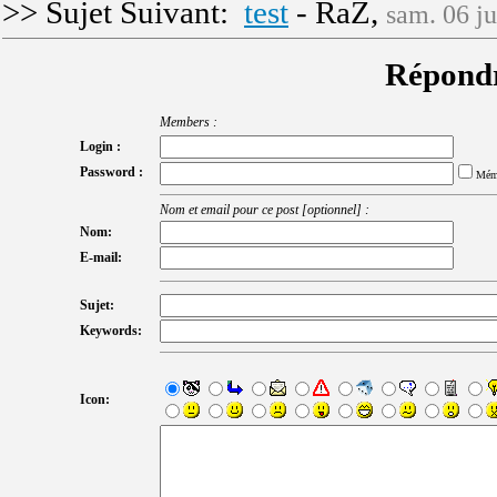
>> Sujet Suivant:
test
- RaZ,
sam. 06 ju
Répondr
Members :
Login :
Password :
Mém
Nom et email pour ce post [optionnel] :
Nom:
E-mail:
Sujet:
Keywords:
Icon: