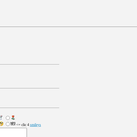
<= clic 4
smileys