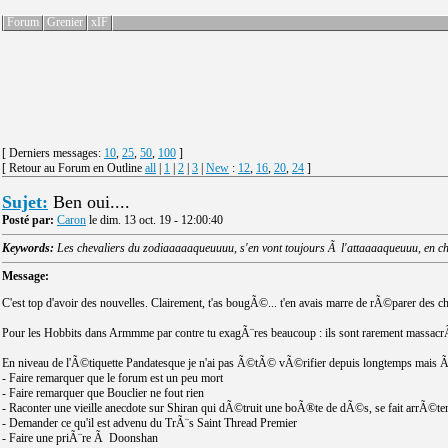
Forum
Grenier
xIF
[ Derniers messages:
10
,
25
,
50
,
100
]
[ Retour au Forum en Outline
all
|
1
|
2
|
3
|
New
:
12
,
16
,
20
,
24
]
Sujet:
Ben oui....
Posté par:
Caron
le dim. 13 oct. 19 - 12:00:40
Keywords:
Les chevaliers du zodiaaaaaqueuuuu, s'en vont toujours Ã l'attaaaaqueuuu, en ch
Message:
C'est top d'avoir des nouvelles. Clairement, t'as bougÃ©... t'en avais marre de rÃ©parer des ch
Pour les Hobbits dans Armmme par contre tu exagÃ¨res beaucoup : ils sont rarement massacr
En niveau de l'Ã©tiquette Pandatesque je n'ai pas Ã©tÃ© vÃ©rifier depuis longtemps mais Ã§a
- Faire remarquer que le forum est un peu mort
- Faire remarquer que Bouclier ne fout rien
- Raconter une vieille anecdote sur Shiran qui dÃ©truit une boÃ®te de dÃ©s, se fait arrÃ©ter pa
- Demander ce qu'il est advenu du TrÃ¨s Saint Thread Premier
- Faire une priÃ¨re Ã Doonshan