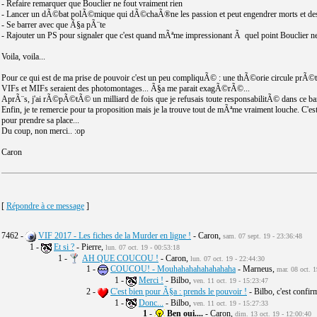
- Refaire remarquer que Bouclier ne fout vraiment rien
- Lancer un dÃ©bat polÃ©mique qui dÃ©chaÃ®ne les passion et peut engendrer morts et deses
- Se barrer avec que Ã§a pÃ¨te
- Rajouter un PS pour signaler que c'est quand mÃªme impressionant Ã quel point Bouclier ne 
Voila, voila...
Pour ce qui est de ma prise de pouvoir c'est un peu compliquÃ© : une thÃ©orie circule prÃ©
VIFs et MIFs seraient des photomontages... Ã§a me parait exagÃ©rÃ©...
AprÃ¨s, j'ai rÃ©pÃ©tÃ© un milliard de fois que je refusais toute responsabilitÃ© dans ce ba
Enfin, je te remercie pour ta proposition mais je la trouve tout de mÃªme vraiment louche. C'est
pour prendre sa place...
Du coup, non merci.. :op
Caron
[
Répondre à ce message
]
7462 -
VIF 2017 - Les fiches de la Murder en ligne !
- Caron,
sam. 07 sept. 19 - 23:36:48
1 -
Et si ?
- Pierre,
lun. 07 oct. 19 - 00:53:18
1 -
AH QUE COUCOU !
- Caron,
lun. 07 oct. 19 - 22:44:30
1 -
COUCOU! - Mouhahahahahahahaha
- Marneus,
mar. 08 oct. 
1 -
Merci !
- Bilbo,
ven. 11 oct. 19 - 15:23:47
2 -
C'est bien pour Ã§a : prends le pouvoir !
- Bilbo, c'est confi
1 -
Donc...
- Bilbo,
ven. 11 oct. 19 - 15:27:33
1
-
Ben oui....
- Caron,
dim. 13 oct. 19 - 12:00:40