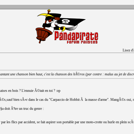
Lisez d
antant une chanson bien haut, c'est la chanson des hÃ©ros (par contre : malus au jet de disc
aises en bois ? L'ennuie Ã©tait en toi ? :op
Ã©s,sauf bien sÃ»r dans le cas du "Carpaccio de Hobbit Ã la masse d'arme". MangÃ©s oui, ma
 doit Ãªtre un truc du genre :
r les flics par accident, se fait aspirer son portable par une moto-crotte ou hurle en plein scÃ