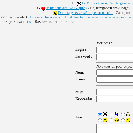
1 -
Le Mordor Caron, c'est Ã gauche o
3 -
Je me sens aimÃ© lÃ (npo)
- P.S, le ragondin des Alpages.,
1 -
Dommage t'es arrivé un peu trop tard...
- Caron,
lun. 
<< Sujet précédent:
Fin des archives de la CJDRA, bientot une petite nouvelle conv prend la s
>> Sujet Suivant:
test
- RaZ,
sam. 06 juil. 02 - 14:49:25
Members :
Login :
Password :
Nom et email pour ce post
Nom:
E-mail:
Sujet:
Keywords:
Icon: