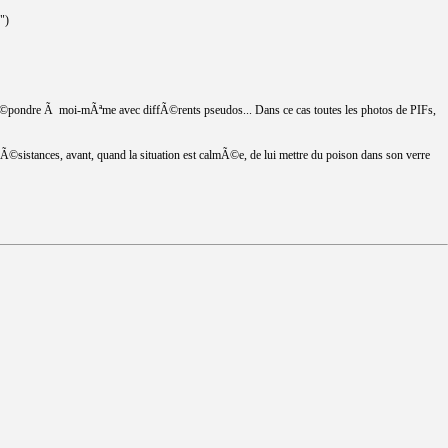
")
 rÃ©pondre Ã moi-mÃªme avec diffÃ©rents pseudos... Dans ce cas toutes les photos de PIFs,
s rÃ©sistances, avant, quand la situation est calmÃ©e, de lui mettre du poison dans son verre