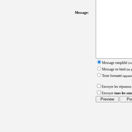
Message:
Message simplifié
(vo
Message en html
(ne 
Texte formatté
(apparai
Envoyer les réponses
Envoyer
tous les so