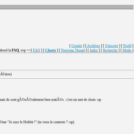
[
Grenier
] [
Archives
] [
S'inscrire
] [
Profil
]
'abord la
FAQ
, svp =>[
FAQ
] [
Charte
] [
Nouveau Thread
] [
Index
] [
Recherche
] [
Modo
]
rÃ©tion)
is ils sont gÃ©nÃ©ralement bien traitÃ©s : c'est un met de choix :op
©nar "Je suce le Hobbit !" (tu veux le contexte ? :op)