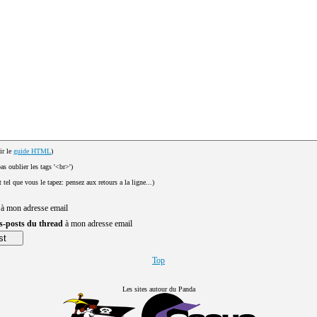
ir le
guide HTML
)
pas oublier les tags '<br>')
t tel que vous le tapez: pensez aux retours a la ligne...)
 à mon adresse email
us-posts du thread
à mon adresse email
Top
Les sites autour du Panda