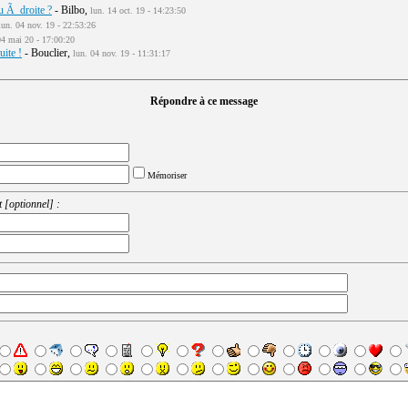
u Ã droite ?
- Bilbo,
lun. 14 oct. 19 - 14:23:50
lun. 04 nov. 19 - 22:53:26
04 mai 20 - 17:00:20
uite !
- Bouclier,
lun. 04 nov. 19 - 11:31:17
Répondre à ce message
Mémoriser
 [optionnel] :