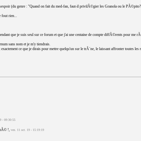
poir (du genre : "Quand on fait du med-fan, faut-il privilÃ©gier les Granola ou le PÃ©pito?
fout rien...
tendant que je suis seul sur ce forum et que j'ai une centaine de compte diffÃ©rents pour me
rnum sans nom et je m'y tiendrais.
 exactement ce que je dirais pour mettre quelqu'un sur le trÃ´ne, le laissant affronter toutes le
19 - 09:30:55
rmÃ© !,
ven. 11 oct. 19 - 15:19:19