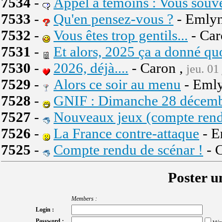
7534
-
Appel à témoins : Vous souve
7533
-
Qu'en pensez-vous ?
- Emlyn
7532
-
Vous êtes trop gentils...
- Car
7531
-
Et alors, 2025 ça a donné quo
7530
-
2026, déjà....
- Caron ,
jeu. 01
7529
-
Alors ce soir au menu
- Emly
7528
-
GNIF : Dimanche 28 décembre
7527
-
Nouveaux jeux (compte rend
7526
-
La France contre-attaque
- E
7525
-
Compte rendu de scénar !
- 
Poster u
Members :
Login :
Password :