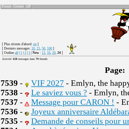
Forum
Grenier
xIF
[
Plus récents d'abord:
on
]
[ Derniers messages:
10
,
25
,
50
,
100
]
[ Outline
all
|
1
|
2
|
3
|
New
:
12
,
16
,
20
,
24
]
Activité:
658
messages dans
79
threads
Page:
7539
-
VIF 2027
- Emlyn, the happ
7538
-
Le saviez vous ?
- Emlyn, th
7537
-
Message pour CARON !
- E
7536
-
Joyeux anniversaire Aldébar
7535
-
Demande de conseils pour un