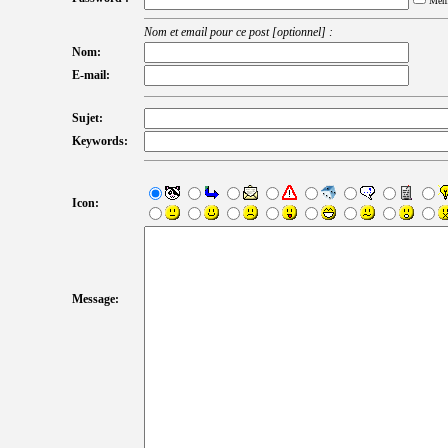
Mém
Nom et email pour ce post [optionnel] :
Nom:
E-mail:
Sujet:
Keywords:
Icon:
Message: