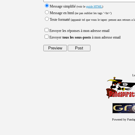
Message simplifié
(voir le
guide HTML
)
Message en html
(ne pas oublier les tags '<br>')
Texte formatté
(apparait tel que vous le tapez: pensez aux retours a la
Envoyer les réponses à mon adresse email
Envoyer
tous les sous-posts
à mon adresse email
Le
Powered by Panda