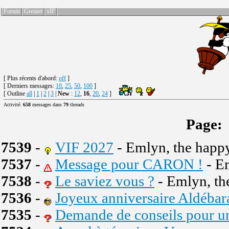
Forum
Grenier
xIF
[
Plus récents d'abord:
off
]
[ Derniers messages:
10
,
25
,
50
,
100
]
[ Outline
all
|
1
|
2
|
3
|
New
:
12
,
16
,
20
,
24
]
Activité:
658
messages dans
79
threads
Page:
7539
-
VIF 2027
- Emlyn, the happ
7537
-
Message pour CARON !
- E
7538
-
Le saviez vous ?
- Emlyn, th
7536
-
Joyeux anniversaire Aldébar
7535
-
Demande de conseils pour un