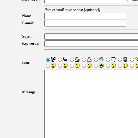
Mém
Nom et email pour ce post [optionnel] :
Nom:
E-mail:
Sujet:
Keywords:
Icon:
Message: