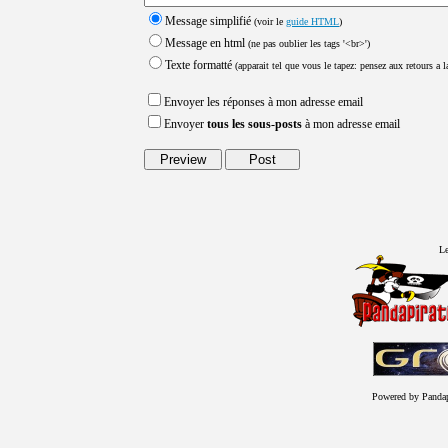
Message simplifié
(voir le
guide HTML
)
Message en html
(ne pas oublier les tags '<br>')
Texte formatté
(apparait tel que vous le tapez: pensez aux retours a la
Envoyer les réponses à mon adresse email
Envoyer
tous les sous-posts
à mon adresse email
Le
Powered by Panda