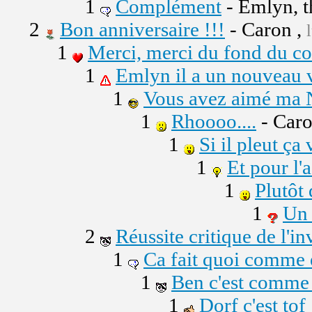
1
Complément
- Emlyn, 
2
Bon anniversaire !!!
- Caron ,
1
Merci, merci du fond du c
1
Emlyn il a un nouveau v
1
Vous avez aimé m
1
Rhoooo....
- Caro
1
Si il pleut ça 
1
Et pour l'
1
Plutôt 
1
Un 
2
Réussite critique de l'i
1
Ca fait quoi comme ef
1
Ben c'est comme 
1
Dorf c'est tof 