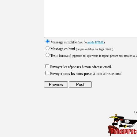
Message simplifié
(voir le
guide HTML
)
Message en html
(ne pas oublier les tags '<br>')
Texte formatté
(apparait tel que vous le tapez: pensez aux retours a la
Envoyer les réponses à mon adresse email
Envoyer
tous les sous-posts
à mon adresse email
Le