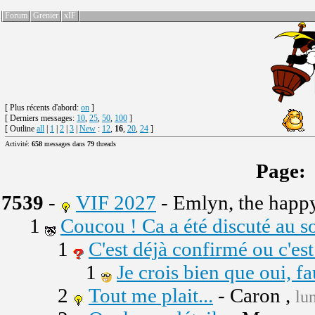
Forum
Grenier
xIF
[
Plus récents d'abord:
on
]
[ Derniers messages:
10
,
25
,
50
,
100
]
[ Outline
all
|
1
|
2
|
3
|
New
:
12
,
16
,
20
,
24
]
Activité:
658
messages dans
79
threads
Page:
7539
-
VIF 2027
- Emlyn, the happ
1
Coucou ! Ca a été discuté au s
1
C'est déjà confirmé ou c'est
1
Je crois bien que oui, f
2
Tout me plait...
- Caron ,
lu