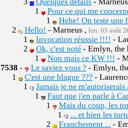
3
Quelques détails
- Marneus
1
Pour ce qui me concerne
1
Hehe! On teste une fo
2
Hello!
- Marneus ,
lun. 03 août 2
1
Invocation réussie !!!!
- La
2
Ok, c'est noté
- Emlyn, the
1
Non mais ce KW !!!
- M
7538
-
Le saviez vous ?
- Emlyn, th
1
C'est une blague ???
- Laurenc
1
Jamais je ne m'autoriserais 
1
Faut que j'en parle à Ca
1
Mais du coup, les tor
1
... et bien les tort
2
Franchement ...
- Em