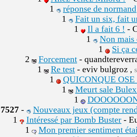
1
réponse de normand
1
Fait un six, fait u
1
Il a fait 6 !
- C
1
Non mais 
1
Si ça 
2
Forcement
- quandtereverr
1
Re test
- eviv bulgroz ,
1
QUICONQUE OSE D
1
Meurt sale Bulex
1
DOOOOOON
7527
-
Nouveaux jeux (compte rend
1
Intéressé par Bomb Buster
- E
1
Mon premier sentiment était