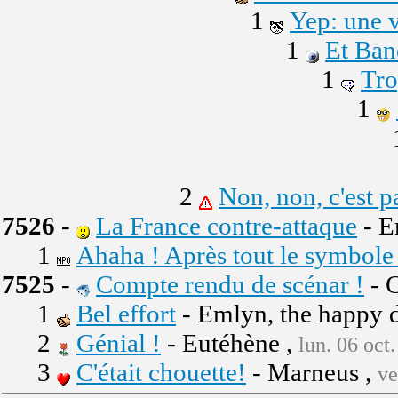
1
Yep: une v
1
Et Ban
1
Tro
1
2
Non, non, c'est pa
7526
-
La France contre-attaque
- E
1
Ahaha ! Après tout le symbole d
7525
-
Compte rendu de scénar !
- 
1
Bel effort
- Emlyn, the happy 
2
Génial !
- Eutéhène ,
lun. 06 oct
3
C'était chouette!
- Marneus ,
ve