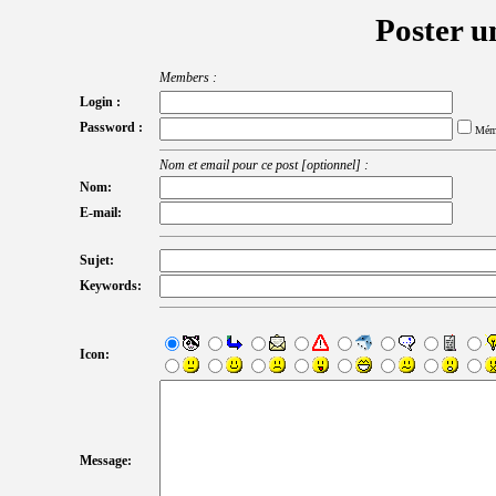
Poster u
Members :
Login :
Password :
Mém
Nom et email pour ce post [optionnel] :
Nom:
E-mail:
Sujet:
Keywords:
Icon:
Message: