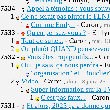
1
Debriefing
- Emlyn, the h
7534
-
Appel à témoins : Vous souve
1
Ce ne serait pas plutôt le FLNJ
1
Comme Emlyn
- Caron ,
me
7533
-
Qu'en pensez-vous ?
- Emlyn
1
Tout de suite...
- Caron ,
mar. 13
2
Ou plutôt QUAND pensez-vo
7532
-
Vous êtes trop gentils...
- Car
1
Oui, je sais, ça nous perdra
- E
1
"organisation" et "Bouclie
2
Vidéo
- Caron ,
dim. 18 janv. 26 -
1
Super information sur la 
1
C'est pas faux...
- Caron
7531
-
Et alors, 2025 ça a donné quo