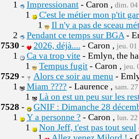
1
Impressionant
- Caron ,
dim. 04 
1
C'est le métier mon p'tit gars
1
Il n'y a pas de sceau mé
2
Pendant ce temps sur BGA
- E
7530
-
2026, déjà....
- Caron ,
jeu. 01
1
Ca va trop vite
- Emlyn, the h
1
Tempus fugit
- Caron ,
jeu. 
7529
-
Alors ce soir au menu
- Emly
1
Miam ????
- Laurence ,
sam. 27
1
Là on est un peu sur les rest
7528
-
GNIF : Dimanche 28 décembre
1
Y a personne ?
- Caron ,
lun. 22
1
Non Jeff, t'est pas tout seul
1
Allez venez Milord !
- 