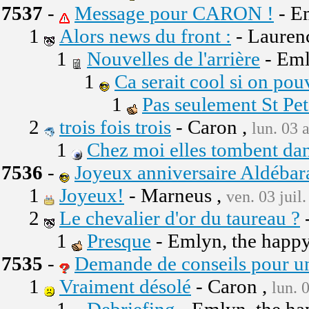
7537
-
Message pour CARON !
- E
1
Alors news du front :
- Lauren
1
Nouvelles de l'arrière
- Eml
1
Ca serait cool si on pou
1
Pas seulement St Pe
2
trois fois trois
- Caron ,
lun. 03 
1
Chez moi elles tombent da
7536
-
Joyeux anniversaire Aldébar
1
Joyeux!
- Marneus ,
ven. 03 juil
2
Le chevalier d'or du taureau ?
-
1
Presque
- Emlyn, the happ
7535
-
Demande de conseils pour un
1
Vraiment désolé
- Caron ,
lun. 