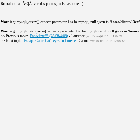
Brunal, qui a dÃ©jÃ vue des photos, mais pas toutes :)
Warning
: mysqli_query() expects parameter 1 to be mysqli, null given in
/home/clients/13e
Warning
: mysqli_fetch_array() expects parameter 1 to be mysqli_result, null given in
/home/
<< Previous topic:
PanÃ¢me!!! (28/08-4/09)
- Laurence,
jeu. 22 ao�t 2019 11:02:28
>> Next topic:
Escape Game Cat's eyes au Louvre
- Caron,
mar. 09 juil. 2019 12:08:32