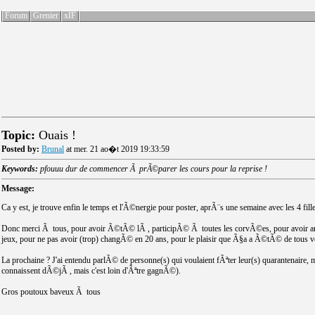
Forum
Grenier
xIF
Topic:
Ouais !
Posted by:
Brunal
at mer. 21 ao�t 2019 19:33:59
Keywords:
pfouuu dur de commencer Ã prÃ©parer les cours pour la reprise !
Message:
Ca y est, je trouve enfin le temps et l'Ã©nergie pour poster, aprÃ¨s une semaine avec les 4 fille
Donc merci Ã tous, pour avoir Ã©tÃ© lÃ , participÃ© Ã toutes les corvÃ©es, pour avoir ame
jeux, pour ne pas avoir (trop) changÃ© en 20 ans, pour le plaisir que Ã§a a Ã©tÃ© de tous v
La prochaine ? J'ai entendu parlÃ© de personne(s) qui voulaient fÃªter leur(s) quarantenaire, 
connaissent dÃ©jÃ , mais c'est loin d'Ãªtre gagnÃ©).
Gros poutoux baveux Ã tous