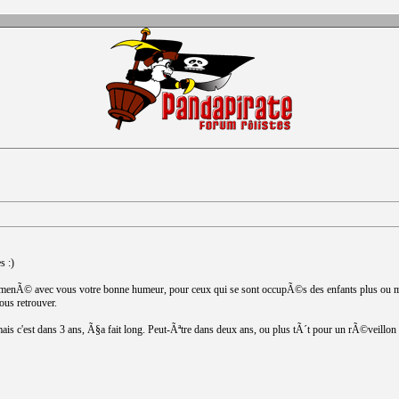
s :)
nÃ© avec vous votre bonne humeur, pour ceux qui se sont occupÃ©s des enfants plus ou moin
ous retrouver.
mais c'est dans 3 ans, Ã§a fait long. Peut-Ãªtre dans deux ans, ou plus tÃ´t pour un rÃ©veillon