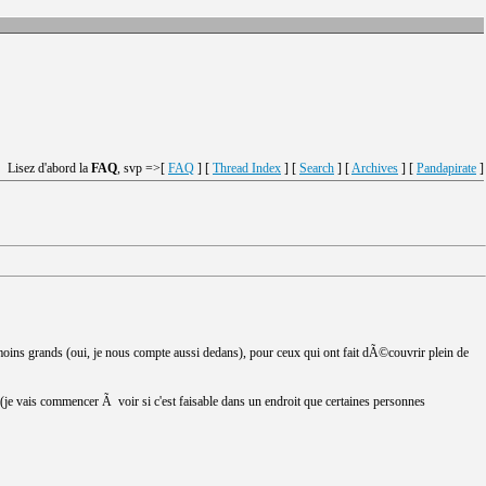
Lisez d'abord la
FAQ
, svp =>[
FAQ
] [
Thread Index
] [
Search
] [
Archives
] [
Pandapirate
]
s grands (oui, je nous compte aussi dedans), pour ceux qui ont fait dÃ©couvrir plein de
 (je vais commencer Ã voir si c'est faisable dans un endroit que certaines personnes