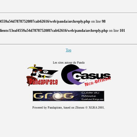
af4559a54d78787520f07cab62616/web/panda/archreply.php
on line
98
clients/13eaf4559a54d78787520f07cab62616/web/panda/archreply.php
on line
101
Top
Les sites autour du Panda
Powered by Pandapirate, based on Zforum © XGRA 2001.