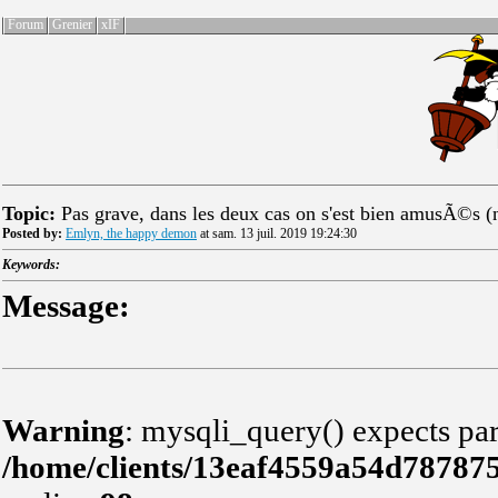
Forum
Grenier
xIF
Topic:
Pas grave, dans les deux cas on s'est bien amusÃ©s (
Posted by:
Emlyn, the happy demon
at sam. 13 juil. 2019 19:24:30
Keywords:
Message:
Warning
: mysqli_query() expects par
/home/clients/13eaf4559a54d78787