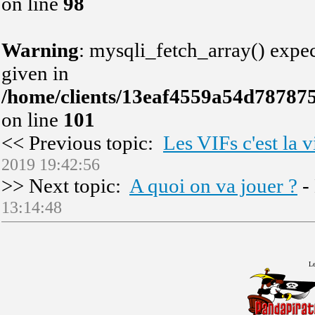
on line
98
Warning
: mysqli_fetch_array() expec
given in
/home/clients/13eaf4559a54d78787
on line
101
<< Previous topic:
Les VIFs c'est la v
2019 19:42:56
>> Next topic:
A quoi on va jouer ?
-
13:14:48
Le