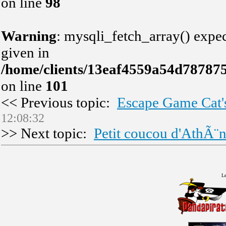
on line
98
Warning
: mysqli_fetch_array() expec
given in
/home/clients/13eaf4559a54d78787
on line
101
<< Previous topic:
Escape Game Cat'
12:08:32
>> Next topic:
Petit coucou d'AthÃ¨
Le