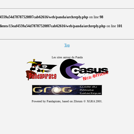
af4559a54d78787520f07cab62616/web/panda/archreply.php
on line
98
clients/13eaf4559a54d78787520f07cab62616/web/panda/archreply.php
on line
101
Top
Les sites autour du Panda
Powered by Pandapirate, based on Zforum © XGRA 2001.