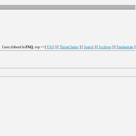
Lisez d'abord la
FAQ
, svp =>[
FAQ
] [
Thread Index
] [
Search
] [
Archives
] [
Pandapirate
]