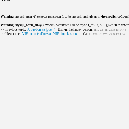
Warning
: mysqli_query() expects parameter 1 to be mysqli, null given in
/home/clients/13e
Warning
: mysqli_fetch_array() expects parameter 1 to be mysqli_result, null given in
/home/
<< Previous topic:
A quoi on va jouer ?
- Emlyn, the happy demon,
dim. 23 juin 2019 13:14:48
>> Next topic:
VIF au mois d'aoÃ»t, MIF dans la soute...
- Caron,
dim. 28 avril 2019 19:43:30