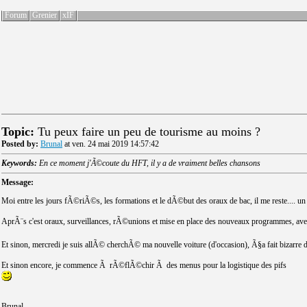
Forum
Grenier
xIF
Topic:
Tu peux faire un peu de tourisme au moins ?
Posted by:
Brunal
at ven. 24 mai 2019 14:57:42
Keywords:
En ce moment j'Ã©coute du HFT, il y a de vraiment belles chansons
Message:
Moi entre les jours fÃ©riÃ©s, les formations et le dÃ©but des oraux de bac, il me reste.... un 
AprÃ¨s c'est oraux, surveillances, rÃ©unions et mise en place des nouveaux programmes, av
Et sinon, mercredi je suis allÃ© cherchÃ© ma nouvelle voiture (d'occasion), Ã§a fait bizarre 
Et sinon encore, je commence Ã rÃ©flÃ©chir Ã des menus pour la logistique des pifs
Brunal