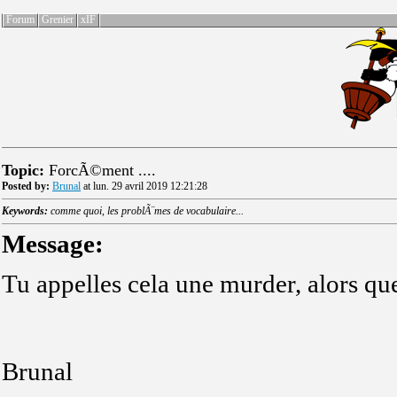
Forum
Grenier
xIF
Topic:
ForcÃ©ment ....
Posted by:
Brunal
at lun. 29 avril 2019 12:21:28
Keywords:
comme quoi, les problÃ¨mes de vocabulaire...
Message:
Tu appelles cela une murder, alors qu
Brunal