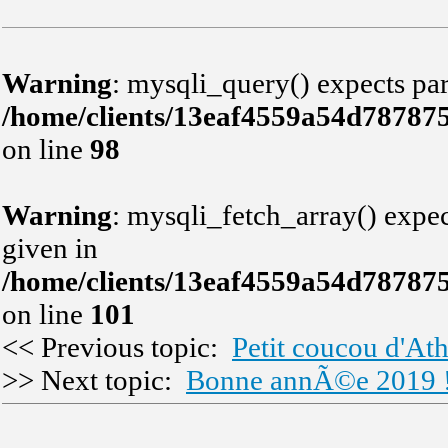
Warning
: mysqli_query() expects par
/home/clients/13eaf4559a54d78787
on line
98
Warning
: mysqli_fetch_array() expec
given in
/home/clients/13eaf4559a54d78787
on line
101
<< Previous topic:
Petit coucou d'At
>> Next topic:
Bonne annÃ©e 2019 