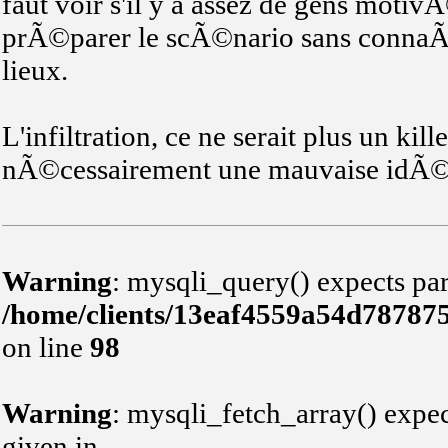
faut voir s'il y a assez de gens motivÃ©
prÃ©parer le scÃ©nario sans connaÃ
lieux.
L'infiltration, ce ne serait plus un kil
nÃ©cessairement une mauvaise idÃ©e, 
Warning
: mysqli_query() expects par
/home/clients/13eaf4559a54d78787
on line
98
Warning
: mysqli_fetch_array() expec
given in