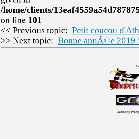
/home/clients/13eaf4559a54d78787
on line
101
<< Previous topic:
Petit coucou d'At
>> Next topic:
Bonne annÃ©e 2019 
Le
Powered by Panda