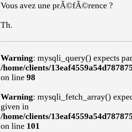
Vous avez une prÃ©fÃ©rence ?
Th.
Warning
: mysqli_query() expects par
/home/clients/13eaf4559a54d78787
on line
98
Warning
: mysqli_fetch_array() expec
given in
/home/clients/13eaf4559a54d78787
on line
101