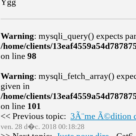
Ygg
Warning
: mysqli_query() expects par
/home/clients/13eaf4559a54d78787
on line
98
Warning
: mysqli_fetch_array() expec
given in
/home/clients/13eaf4559a54d78787
on line
101
<< Previous topic:
3Ã¨me Ã©dition d
ven. 28 d�c. 2018 00:18:28