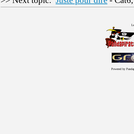
>> Next topic:
Juste pour dire
- Cat6
Le
Powered by Panda