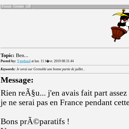
Forum
Grenier
xIF
Topic:
Ben...
Posted by:
Yggdrasil
at lun. 11 f�vr. 2019 08:31:44
Keywords:
Je serai sur Grenoble une bonne partie de juillet...
Message:
Rien reÃ§u... j'en avais fait part asse
je ne serai pas en France pendant cet
Bons prÃ©paratifs !