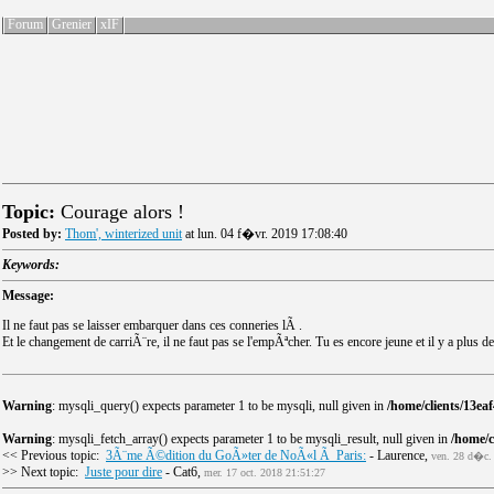
Forum
Grenier
xIF
Topic:
Courage alors !
Posted by:
Thom', winterized unit
at lun. 04 f�vr. 2019 17:08:40
Keywords:
Message:
Il ne faut pas se laisser embarquer dans ces conneries lÃ .
Et le changement de carriÃ¨re, il ne faut pas se l'empÃªcher. Tu es encore jeune et il y a plus d
Warning
: mysqli_query() expects parameter 1 to be mysqli, null given in
/home/clients/13e
Warning
: mysqli_fetch_array() expects parameter 1 to be mysqli_result, null given in
/home/
<< Previous topic:
3Ã¨me Ã©dition du GoÃ»ter de NoÃ«l Ã Paris:
- Laurence,
ven. 28 d�c.
>> Next topic:
Juste pour dire
- Cat6,
mer. 17 oct. 2018 21:51:27