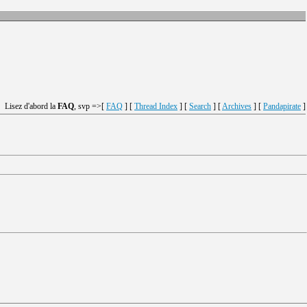
Lisez d'abord la
FAQ
, svp =>[
FAQ
] [
Thread Index
] [
Search
] [
Archives
] [
Pandapirate
]