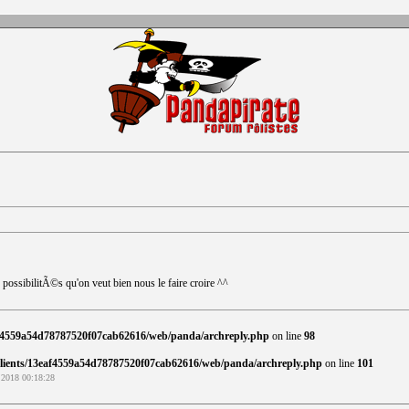
e possibilitÃ©s qu'on veut bien nous le faire croire ^^
af4559a54d78787520f07cab62616/web/panda/archreply.php
on line
98
clients/13eaf4559a54d78787520f07cab62616/web/panda/archreply.php
on line
101
 2018 00:18:28