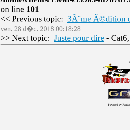
on line
101
<< Previous topic:
3Ã¨me Ã©dition d
ven. 28 d�c. 2018 00:18:28
>> Next topic:
Juste pour dire
- Cat6
Le
Powered by Panda