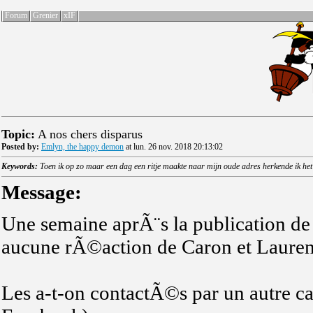
Forum
Grenier
xIF
Topic:
A nos chers disparus
Posted by:
Emlyn, the happy demon
at lun. 26 nov. 2018 20:13:02
Keywords:
Toen ik op zo maar een dag een ritje maakte naar mijn oude adres herkende ik het n
Message:
Une semaine aprÃ¨s la publication de
aucune rÃ©action de Caron et Lauren
Les a-t-on contactÃ©s par un autre can