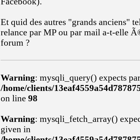
Facebook).
Et quid des autres "grands anciens" te
relance par MP ou par mail a-t-elle Ã
forum ?
Warning
: mysqli_query() expects par
/home/clients/13eaf4559a54d78787
on line
98
Warning
: mysqli_fetch_array() expec
given in
/home/clients/13eaf4559a54d78787