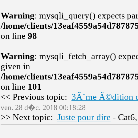
Warning
: mysqli_query() expects par
/home/clients/13eaf4559a54d78787
on line
98
Warning
: mysqli_fetch_array() expec
given in
/home/clients/13eaf4559a54d78787
on line
101
<< Previous topic:
3Ã¨me Ã©dition d
ven. 28 d�c. 2018 00:18:28
>> Next topic:
Juste pour dire
- Cat6