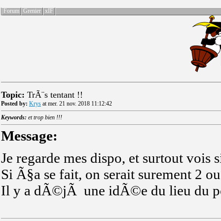
Forum
Grenier
xIF
Topic:
TrÃ¨s tentant !!
Posted by:
Krys
at mer. 21 nov. 2018 11:12:42
Keywords:
et trop bien !!!
Message:
Je regarde mes dispo, et surtout vois 
Si Ã§a se fait, on serait surement 2 ou
Il y a dÃ©jÃ une idÃ©e du lieu du po